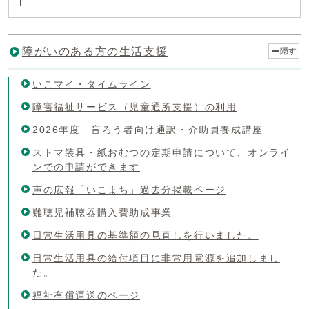
障がいのある方の生活支援
隠す
いこマイ・タイムライン
障害福祉サービス（児童通所支援）の利用
2026年度 盲ろう者向け通訳・介助員養成講座
ストマ装具・紙おむつの定期申請について、オンライ
ンでの申請ができます
声の広報「いこまち」過去分掲載ページ
難聴児補聴器購入費助成事業
日常生活用具の基準額の見直しを行いました。
日常生活用具の給付項目に非常用電源を追加しまし
た。
福祉有償運送のページ