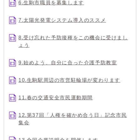
6.生駒市職員を募集します
7.太陽光発電システム導入のススメ
8.受け忘れた予防接種をこの機会に受けまし
ょう
9.始めよう、自分に合った介護予防教室
10.生駒駅周辺の市営駐輪場が変わります
11.春の交通安全市民運動期間
12.第37回「人権を確かめ合う日」記念市民
集会