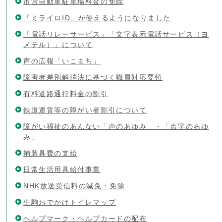
市営自動車駐車場料金の免除
「ミライロID」が使えるようになりました
「電話リレーサービス」「文字表示電話サービス（ヨ
メテル）」について
声の広報「いこまち」
障害者差別解消法に基づく職員対応要領
有料道路通行料金の割引
鉄道運賃等の障がい者割引について
障がい福祉のあんない「声のあゆみ」・「点字のあゆ
み」
補装具費の支給
日常生活用具給付事業
NHK放送受信料の減免・免除
生駒おでかけトイレマップ
ヘルプマーク・ヘルプカードの配布