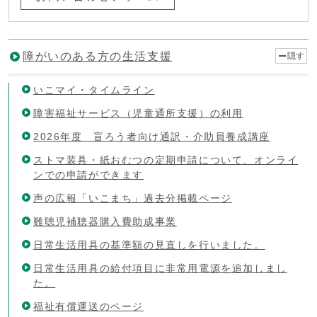
障がいのある方の生活支援
隠す
いこマイ・タイムライン
障害福祉サービス（児童通所支援）の利用
2026年度 盲ろう者向け通訳・介助員養成講座
ストマ装具・紙おむつの定期申請について、オンライ
ンでの申請ができます
声の広報「いこまち」過去分掲載ページ
難聴児補聴器購入費助成事業
日常生活用具の基準額の見直しを行いました。
日常生活用具の給付項目に非常用電源を追加しまし
た。
福祉有償運送のページ