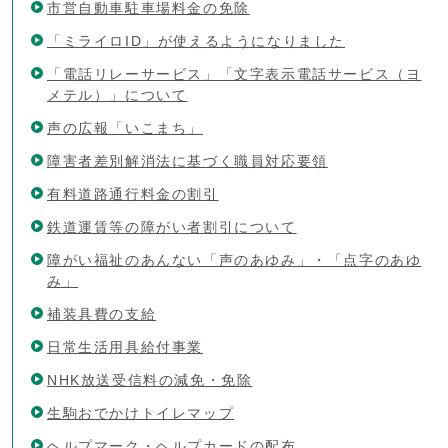
市営自動車駐車場料金の免除
「ミライロID」が使えるようになりました
「電話リレーサービス」「文字表示電話サービス（ヨ
メテル）」について
声の広報「いこまち」
障害者差別解消法に基づく職員対応要領
有料道路通行料金の割引
鉄道運賃等の障がい者割引について
障がい福祉のあんない「声のあゆみ」・「点字のあゆ
み」
補装具費の支給
日常生活用具給付事業
NHK放送受信料の減免・免除
生駒おでかけトイレマップ
ヘルプマーク・ヘルプカードの配布