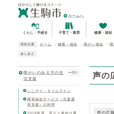
ホームへ
くらし・手続き
子育て・教育
健康・福祉
ホーム
健康・福祉
障がい福祉
障
現在位置
あしあと
障がいのある方の生
隠す
声の
活支援
いこマイ・タイムライン
障害福祉サービス（児童通
所支援）の利用
声の広報
2026年度 盲ろう者向け通