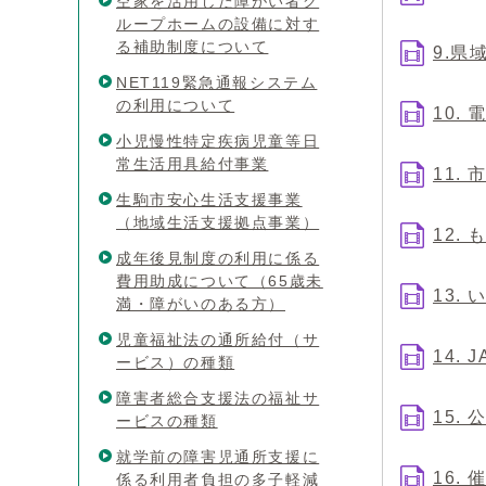
空家を活用した障がい者グ
ループホームの設備に対す
る補助制度について
9.
NET119緊急通報システム
の利用について
10.
小児慢性特定疾病児童等日
常生活用具給付事業
11.
生駒市安心生活支援事業
（地域生活支援拠点事業）
12.
成年後見制度の利用に係る
費用助成について（65歳未
13.
満・障がいのある方）
児童福祉法の通所給付（サ
14.
ービス）の種類
障害者総合支援法の福祉サ
15
ービスの種類
就学前の障害児通所支援に
16.
係る利用者負担の多子軽減