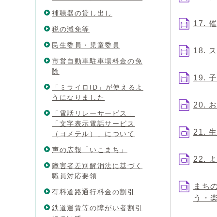
補聴器の貸し出し
17.
税の減免等
民生委員・児童委員
18.
市営自動車駐車場料金の免
除
19.
「ミライロID」が使えるよ
うになりました
20.
「電話リレーサービス」
「文字表示電話サービス
21
（ヨメテル）」について
声の広報「いこまち」
22.
障害者差別解消法に基づく
職員対応要領
まちの
有料道路通行料金の割引
う・
鉄道運賃等の障がい者割引