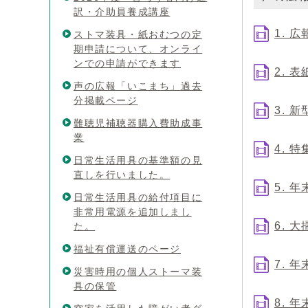
訳・介助員養成講座
1. 
ストマ装具・紙おむつの定
期申請について、オンライ
ンでの申請ができます
2. 表
声の広報「いこまち」過去
分掲載ページ
3. 
難聴児補聴器購入費助成事
業
4. 
日常生活用具の基準額の見
直しを行いました。
5. 
日常生活用具の給付項目に
非常用電源を追加しまし
6. 
た。
福祉有償運送のページ
7. 
災害時用の個人ストーマ装
具の保管
8. 