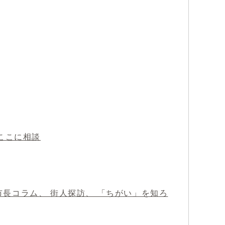
ここに相談
 市長コラム、 街人探訪、 「ちがい」を知ろ