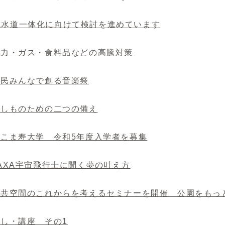
県域水道一体化に向けて検討を進めています
 電力・ガス・食料品などの高騰対策
 市民みんなで創る音楽祭
 もしものための二つの備え
 いこま寿大学 令和5年度入学者を募集
 JAXA宇宙飛行士に聞く夢の叶え方
. 公共空間のこれからを考えるセミナーを開催 公園をも
 催し・講座 その1