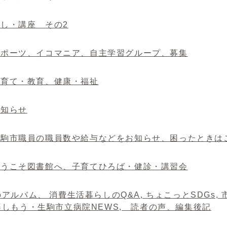
 催し・講座 その2
 スポーツ、イコマニア、自主学習グループ、募集
 子育て・教育、健康・福祉
 お知らせ
. 生駒市職員の職員数や給与などをお知らせ、困ったときは
 ようこそ図書館へ、子育てひろば・健診・講習会
アルバム、 消費生活暮らしのQ&A, ちょこっとSDGs,
楽しもう・生駒市立病院NEWS, 読者の声、編集後記