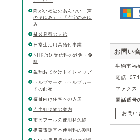
について
障がい福祉のあんない「声
のあゆみ」・「点字のあゆ
み」
補装具費の支給
日常生活用具給付事業
お問い
NHK放送受信料の減免・免
除
生駒市福
生駒おでかけトイレマップ
電話: 07
ヘルプマーク・ヘルプカー
ファクス: 0
ドの配布
福祉向け住宅への入居
電話番号
点字郵便物の案内
お問い
市民プールの使用料免除
携帯電話基本使用料の割引