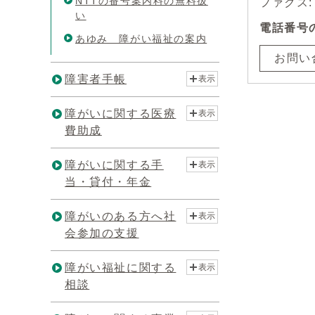
NTTの番号案内料の無料扱
ファクス: 0
い
電話番号
あゆみ 障がい福祉の案内
お問い
障害者手帳
表示
障がいに関する医療
表示
費助成
障がいに関する手
表示
当・貸付・年金
障がいのある方へ社
表示
会参加の支援
障がい福祉に関する
表示
相談