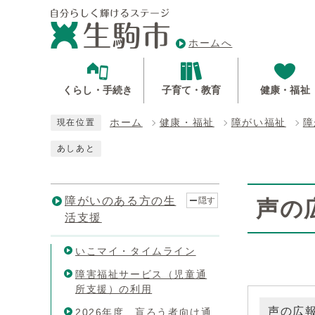
ホームへ
くらし・手続き
子育て・教育
健康・福祉
ホーム
健康・福祉
障がい福祉
障
現在位置
あしあと
障がいのある方の生
隠す
声の
活支援
いこマイ・タイムライン
障害福祉サービス（児童通
所支援）の利用
声の広
2026年度 盲ろう者向け通