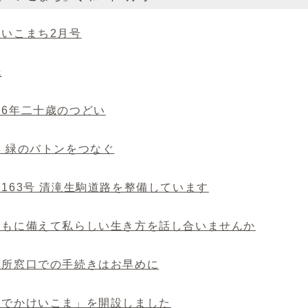
報いこまち2月号
紙
和6年二十歳のつどい
集 緑のバトンをつなぐ
道163号 清滝生駒道路を整備しています
もしもに備えて私らしい生き方を話し合いませんか
市役所窓口での手続きはお早めに
「おでかけいこま」を開設しました