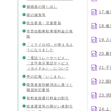
補聴器の貸し出し
17.
税の減免等
民生委員・児童委員
18.
市営自動車駐車場料金の免
除
19.
「ミライロID」が使えるよ
うになりました
20.
「電話リレーサービス」
「文字表示電話サービス
21.
（ヨメテル）」について
声の広報「いこまち」
22.
障害者差別解消法に基づく
職員対応要領
23.
有料道路通行料金の割引
鉄道運賃等の障がい者割引
24