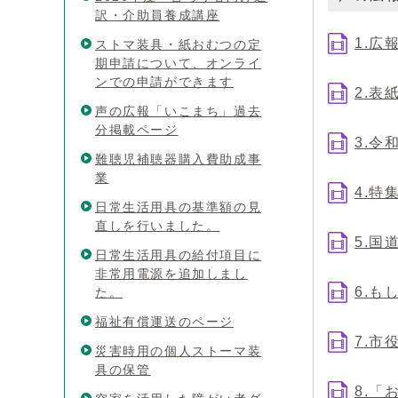
訳・介助員養成講座
1.広
ストマ装具・紙おむつの定
期申請について、オンライ
ンでの申請ができます
2.表
声の広報「いこまち」過去
分掲載ページ
3.令
難聴児補聴器購入費助成事
業
4.特
日常生活用具の基準額の見
直しを行いました。
5.国
日常生活用具の給付項目に
非常用電源を追加しまし
6.
た。
福祉有償運送のページ
7.
災害時用の個人ストーマ装
具の保管
8.