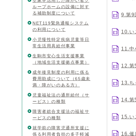
空家を活用した障がい者グ
ループホームの設備に対す
る補助制度について
9.第
NET119緊急通報システム
の利用について
10.
小児慢性特定疾病児童等日
常生活用具給付事業
11
生駒市安心生活支援事業
（地域生活支援拠点事業）
12.
成年後見制度の利用に係る
費用助成について（65歳未
13.
満・障がいのある方）
児童福祉法の通所給付（サ
14.
ービス）の種類
障害者総合支援法の福祉サ
15.
ービスの種類
就学前の障害児通所支援に
16.
係る利用者負担の多子軽減