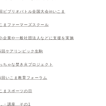
9回ビブリオバトル全国大会inいこま
いこまファーマーズスクール
.中小企業や一般社団法人などに支援を実施
第5回ケアリンピック生駒
ちっちゃな焚き火プロジェクト
第5回いこま教育フォーラム
いこまスポーツの日
催し・講座 その1