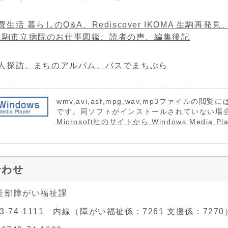
消費生活 暮らしのQ&A、Rediscover IKOMA 生
生駒市立病院のお仕事図鑑、読者の声、編集後記
.街人探訪、まちのアルバム、バスでまちぶら
wmv,avi,asf,mpg,wav,mp3ファイルの閲覧には 
です。同ソフトがインストールされていない場
Microsoft社のサイトから Windows Medi
合わせ
祉部障がい福祉課
43-74-1111 内線（障がい福祉係：7261 支援係：7270