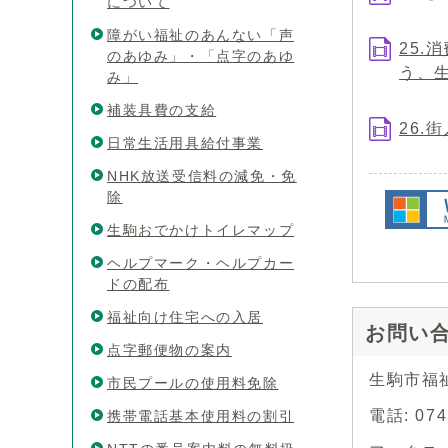
について
障がい福祉のあんない「声
25.
のあゆみ」・「点字のあゆ
う、
み」
補装具費の支給
26
日常生活用具給付事業
NHK放送受信料の減免・免
除
生駒おでかけトイレマップ
ヘルプマーク・ヘルプカー
ドの配布
福祉向け住宅への入居
お問い
点字郵便物の案内
生駒市福
市民プールの使用料免除
電話: 07
携帯電話基本使用料の割引