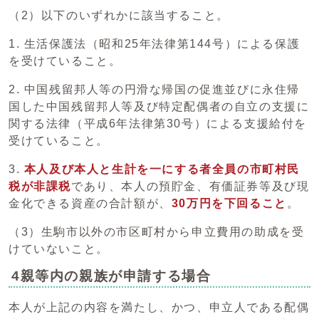
（2）以下のいずれかに該当すること。
1. 生活保護法（昭和25年法律第144号）による保護
を受けていること。
2. 中国残留邦人等の円滑な帰国の促進並びに永住帰
国した中国残留邦人等及び特定配偶者の自立の支援に
関する法律（平成6年法律第30号）による支援給付を
受けていること。
3.
本人及び本人と生計を一にする者全員の市町村民
税が非課税
であり、本人の預貯金、有価証券等及び現
金化できる資産の合計額が、
30万円を下回
る
こと
。
（3）生駒市以外の市区町村から申立費用の助成を受
けていないこと。
4親等内の親族が申請する場合
本人が上記の内容を満たし、かつ、申立人である配偶