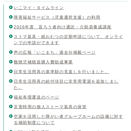
いこマイ・タイムライン
障害福祉サービス（児童通所支援）の利用
2026年度 盲ろう者向け通訳・介助員養成講座
ストマ装具・紙おむつの定期申請について、オンライ
ンでの申請ができます
声の広報「いこまち」過去分掲載ページ
難聴児補聴器購入費助成事業
日常生活用具の基準額の見直しを行いました。
日常生活用具の給付項目に非常用電源を追加しまし
た。
福祉有償運送のページ
災害時用の個人ストーマ装具の保管
空家を活用した障がい者グループホームの設備に対す
る補助制度について