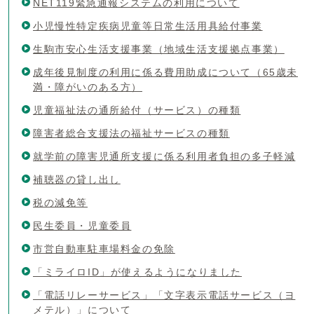
NET119緊急通報システムの利用について
小児慢性特定疾病児童等日常生活用具給付事業
生駒市安心生活支援事業（地域生活支援拠点事業）
成年後見制度の利用に係る費用助成について（65歳未
満・障がいのある方）
児童福祉法の通所給付（サービス）の種類
障害者総合支援法の福祉サービスの種類
就学前の障害児通所支援に係る利用者負担の多子軽減
補聴器の貸し出し
税の減免等
民生委員・児童委員
市営自動車駐車場料金の免除
「ミライロID」が使えるようになりました
「電話リレーサービス」「文字表示電話サービス（ヨ
メテル）」について