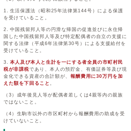
1. 生活保護法（昭和25年法律第144号）による保護
を受けていること。
2. 中国残留邦人等の円滑な帰国の促進並びに永住帰
国した中国残留邦人等及び特定配偶者の自立の支援に
関する法律（平成6年法律第30号）による支援給付を
受けていること。
3.
本人及び本人と生計を一にする者全員の市町村民
税が非課税
であり、本人の預貯金、有価証券等及び現
金化できる資産の合計額が、
報酬費用に30万円を加
えた額を下回る
こと
。
（3）成年後見人等が配偶者若しくは4親等内の親族
ではないこと。
（4）生駒市以外の市区町村から報酬費用の助成を受
けていないこと。