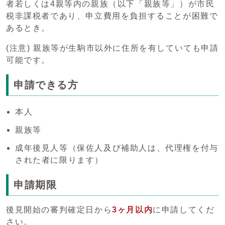
者若しくは4親等内の親族（以下「親族等」）が市民
税非課税者であり、申立費用を負担することが困難で
あるとき。
(注意) 親族等が生駒市以外に住所を有していても申請
可能です。
申請できる方
本人
親族等
成年後見人等（保佐人及び補助人は、代理権を付与
された者に限ります）
申請期限
後見開始の審判確定日から
3ヶ月以内
に申請してくだ
さい。