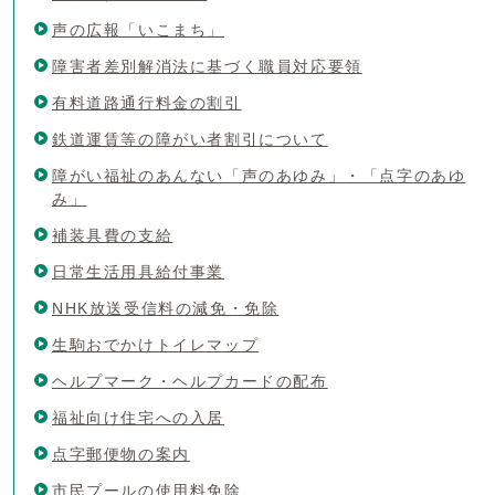
声の広報「いこまち」
障害者差別解消法に基づく職員対応要領
有料道路通行料金の割引
鉄道運賃等の障がい者割引について
障がい福祉のあんない「声のあゆみ」・「点字のあゆ
み」
補装具費の支給
日常生活用具給付事業
NHK放送受信料の減免・免除
生駒おでかけトイレマップ
ヘルプマーク・ヘルプカードの配布
福祉向け住宅への入居
点字郵便物の案内
市民プールの使用料免除