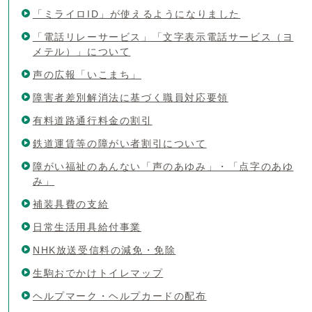
「ミライロID」が使えるようになりました
「電話リレーサービス」「文字表示電話サービス（ヨ
メテル）」について
声の広報「いこまち」
障害者差別解消法に基づく職員対応要領
有料道路通行料金の割引
鉄道運賃等の障がい者割引について
障がい福祉のあんない「声のあゆみ」・「点字のあゆ
み」
補装具費の支給
日常生活用具給付事業
NHK放送受信料の減免・免除
生駒おでかけトイレマップ
ヘルプマーク・ヘルプカードの配布