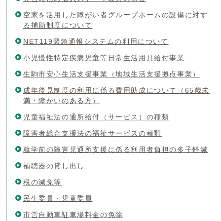
空家を活用した障がい者グループホームの設備に対す
る補助制度について
NET119緊急通報システムの利用について
小児慢性特定疾病児童等日常生活用具給付事業
生駒市安心生活支援事業（地域生活支援拠点事業）
成年後見制度の利用に係る費用助成について（65歳未
満・障がいのある方）
児童福祉法の通所給付（サービス）の種類
障害者総合支援法の福祉サービスの種類
就学前の障害児通所支援に係る利用者負担の多子軽減
補聴器の貸し出し
税の減免等
民生委員・児童委員
市営自動車駐車場料金の免除