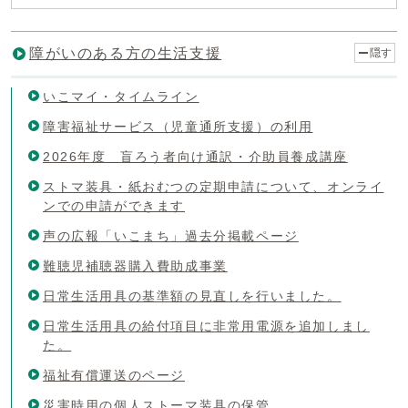
障がいのある方の生活支援
隠す
いこマイ・タイムライン
障害福祉サービス（児童通所支援）の利用
2026年度 盲ろう者向け通訳・介助員養成講座
ストマ装具・紙おむつの定期申請について、オンライ
ンでの申請ができます
声の広報「いこまち」過去分掲載ページ
難聴児補聴器購入費助成事業
日常生活用具の基準額の見直しを行いました。
日常生活用具の給付項目に非常用電源を追加しまし
た。
福祉有償運送のページ
災害時用の個人ストーマ装具の保管