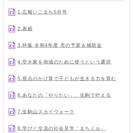
1.広報いこまち5月号
2.表紙
3.特集 令和4年度 市の予算＆補助金
4.空き家を地域のために使うという選択
5.視点のかけ算で子どもが生きる力を育む
6.あなたの「やりたい」、生駒で叶える
7.生駒山スカイウォーク
8.学びと交流の社会見学「まちミル」