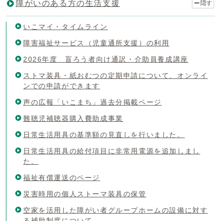
障がいのある方の生活支援
隠す
いこマイ・タイムライン
障害福祉サービス（児童通所支援）の利用
2026年度 盲ろう者向け通訳・介助員養成講座
ストマ装具・紙おむつの定期申請について、オンライ
ンでの申請ができます
声の広報「いこまち」過去分掲載ページ
難聴児補聴器購入費助成事業
日常生活用具の基準額の見直しを行いました。
日常生活用具の給付項目に非常用電源を追加しまし
た。
福祉有償運送のページ
災害時用の個人ストーマ装具の保管
空家を活用した障がい者グループホームの設備に対す
る補助制度について