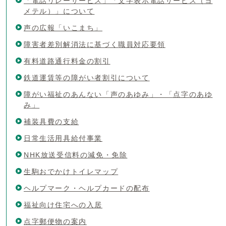
「電話リレーサービス」「文字表示電話サービス（ヨ
メテル）」について
声の広報「いこまち」
障害者差別解消法に基づく職員対応要領
有料道路通行料金の割引
鉄道運賃等の障がい者割引について
障がい福祉のあんない「声のあゆみ」・「点字のあゆ
み」
補装具費の支給
日常生活用具給付事業
NHK放送受信料の減免・免除
生駒おでかけトイレマップ
ヘルプマーク・ヘルプカードの配布
福祉向け住宅への入居
点字郵便物の案内