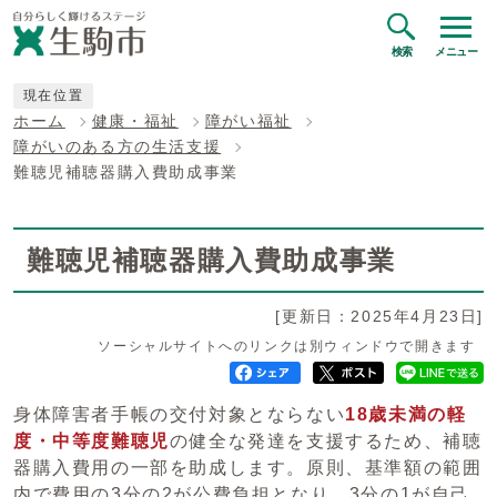
検索
メニュー
現在位置
ホーム
健康・福祉
障がい福祉
障がいのある方の生活支援
難聴児補聴器購入費助成事業
難聴児補聴器購入費助成事業
[更新日：2025年4月23日]
ソーシャルサイトへのリンクは別ウィンドウで開きます
身体障害者手帳の交付対象とならない
18歳未満の
軽
度・中等度難聴児
の健全な発達を支援するため、補聴
器購入費用の一部を助成します。原則、基準額の範囲
内で費用の3分の2が公費負担となり、3分の1が自己