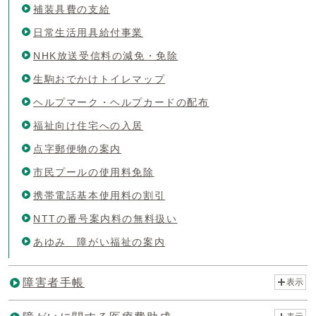
補装具費の支給
日常生活用具給付事業
NHK放送受信料の減免・免除
生駒おでかけトイレマップ
ヘルプマーク・ヘルプカードの配布
福祉向け住宅への入居
点字郵便物の案内
市民プールの使用料免除
携帯電話基本使用料の割引
NTTの番号案内料の無料扱い
あゆみ 障がい福祉の案内
障害者手帳
表示