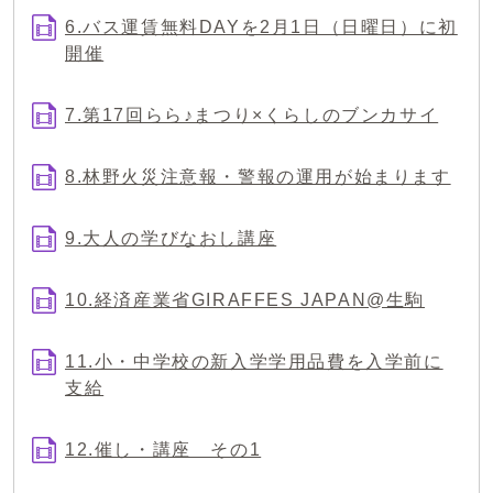
6.バス運賃無料DAYを2月1日（日曜日）に初
開催
7.第17回らら♪まつり×くらしのブンカサイ
8.林野火災注意報・警報の運用が始まります
9.大人の学びなおし講座
10.経済産業省GIRAFFES JAPAN@生駒
11.小・中学校の新入学学用品費を入学前に
支給
12.催し・講座 その1