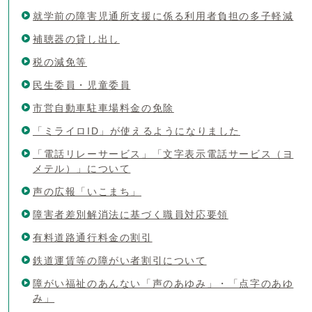
就学前の障害児通所支援に係る利用者負担の多子軽減
補聴器の貸し出し
税の減免等
民生委員・児童委員
市営自動車駐車場料金の免除
「ミライロID」が使えるようになりました
「電話リレーサービス」「文字表示電話サービス（ヨ
メテル）」について
声の広報「いこまち」
障害者差別解消法に基づく職員対応要領
有料道路通行料金の割引
鉄道運賃等の障がい者割引について
障がい福祉のあんない「声のあゆみ」・「点字のあゆ
み」