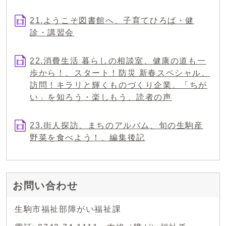
21.ようこそ図書館へ、子育てひろば・健
診・講習会
22.消費生活 暮らしの相談室、健康の道も一
歩から！、スタート！防災 新春スペシャル、
訪問！キラリと輝くものづくり企業、「ちが
い」を知ろう・楽しもう、読者の声
23.街人探訪、まちのアルバム、旬の生駒産
野菜を食べよう！、編集後記
お問い合わせ
生駒市福祉部障がい福祉課