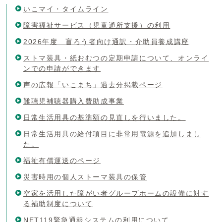
いこマイ・タイムライン
障害福祉サービス（児童通所支援）の利用
2026年度 盲ろう者向け通訳・介助員養成講座
ストマ装具・紙おむつの定期申請について、オンライ
ンでの申請ができます
声の広報「いこまち」過去分掲載ページ
難聴児補聴器購入費助成事業
日常生活用具の基準額の見直しを行いました。
日常生活用具の給付項目に非常用電源を追加しまし
た。
福祉有償運送のページ
災害時用の個人ストーマ装具の保管
空家を活用した障がい者グループホームの設備に対す
る補助制度について
NET119緊急通報システムの利用について