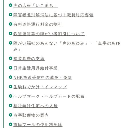
声の広報「いこまち」
障害者差別解消法に基づく職員対応要領
有料道路通行料金の割引
鉄道運賃等の障がい者割引について
障がい福祉のあんない「声のあゆみ」・「点字のあゆ
み」
補装具費の支給
日常生活用具給付事業
NHK放送受信料の減免・免除
生駒おでかけトイレマップ
ヘルプマーク・ヘルプカードの配布
福祉向け住宅への入居
点字郵便物の案内
市民プールの使用料免除