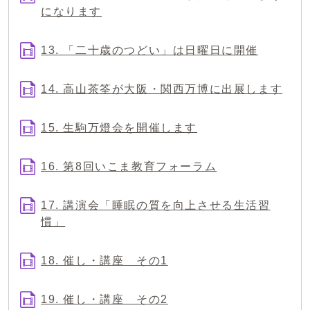
になります
13. 「二十歳のつどい」は日曜日に開催
14. 高山茶筌が大阪・関西万博に出展します
15. 生駒万燈会を開催します
16. 第8回いこま教育フォーラム
17. 講演会「睡眠の質を向上させる生活習
慣」
18. 催し・講座 その1
19. 催し・講座 その2