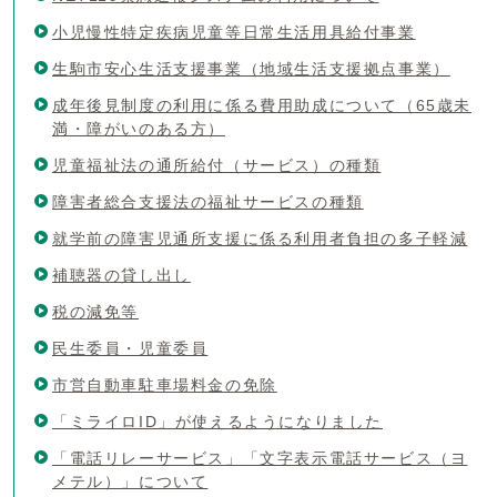
小児慢性特定疾病児童等日常生活用具給付事業
生駒市安心生活支援事業（地域生活支援拠点事業）
成年後見制度の利用に係る費用助成について（65歳未
満・障がいのある方）
児童福祉法の通所給付（サービス）の種類
障害者総合支援法の福祉サービスの種類
就学前の障害児通所支援に係る利用者負担の多子軽減
補聴器の貸し出し
税の減免等
民生委員・児童委員
市営自動車駐車場料金の免除
「ミライロID」が使えるようになりました
「電話リレーサービス」「文字表示電話サービス（ヨ
メテル）」について