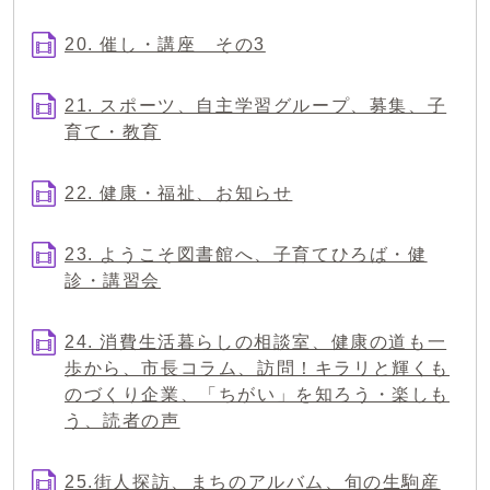
20. 催し・講座 その3
21. スポーツ、自主学習グループ、募集、子
育て・教育
22. 健康・福祉、お知らせ
23. ようこそ図書館へ、子育てひろば・健
診・講習会
24. 消費生活暮らしの相談室、健康の道も一
歩から、市長コラム、訪問！キラリと輝くも
のづくり企業、「ちがい」を知ろう・楽しも
う、読者の声
25.街人探訪、まちのアルバム、旬の生駒産