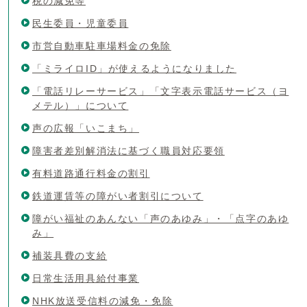
税の減免等
民生委員・児童委員
市営自動車駐車場料金の免除
「ミライロID」が使えるようになりました
「電話リレーサービス」「文字表示電話サービス（ヨ
メテル）」について
声の広報「いこまち」
障害者差別解消法に基づく職員対応要領
有料道路通行料金の割引
鉄道運賃等の障がい者割引について
障がい福祉のあんない「声のあゆみ」・「点字のあゆ
み」
補装具費の支給
日常生活用具給付事業
NHK放送受信料の減免・免除