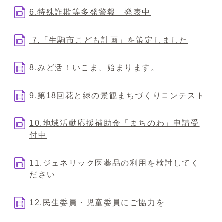
6.特殊詐欺等多発警報 発表中
7.「生駒市こども計画」を策定しました
8.みど活！いこま、始まります。
9.第18回花と緑の景観まちづくりコンテスト
10.地域活動応援補助金「まちのわ」申請受
付中
11.ジェネリック医薬品の利用を検討してく
ださい
12.民生委員・児童委員にご協力を