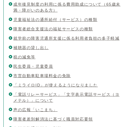
成年後見制度の利用に係る費用助成について（65歳未
満・障がいのある方）
児童福祉法の通所給付（サービス）の種類
障害者総合支援法の福祉サービスの種類
就学前の障害児通所支援に係る利用者負担の多子軽減
補聴器の貸し出し
税の減免等
民生委員・児童委員
市営自動車駐車場料金の免除
「ミライロID」が使えるようになりました
「電話リレーサービス」「文字表示電話サービス（ヨ
メテル）」について
声の広報「いこまち」
障害者差別解消法に基づく職員対応要領