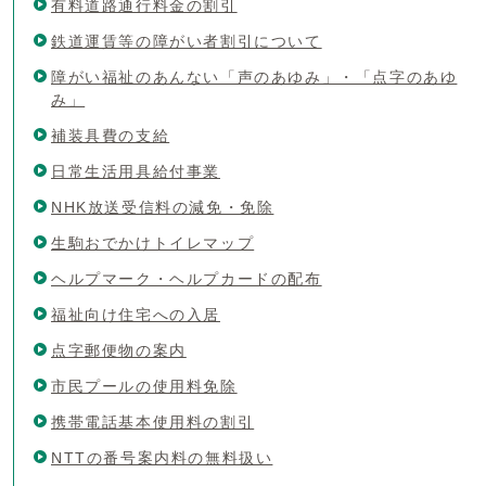
有料道路通行料金の割引
鉄道運賃等の障がい者割引について
障がい福祉のあんない「声のあゆみ」・「点字のあゆ
み」
補装具費の支給
日常生活用具給付事業
NHK放送受信料の減免・免除
生駒おでかけトイレマップ
ヘルプマーク・ヘルプカードの配布
福祉向け住宅への入居
点字郵便物の案内
市民プールの使用料免除
携帯電話基本使用料の割引
NTTの番号案内料の無料扱い