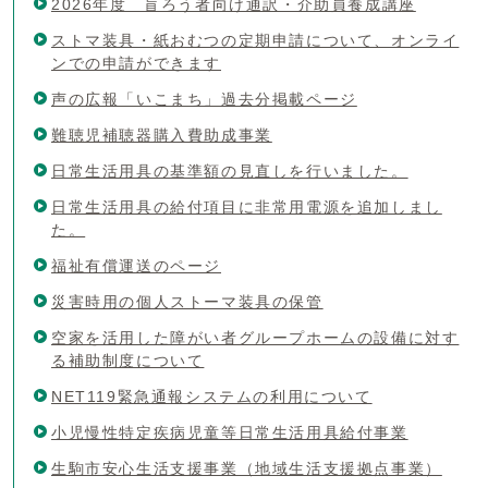
2026年度 盲ろう者向け通訳・介助員養成講座
ストマ装具・紙おむつの定期申請について、オンライ
ンでの申請ができます
声の広報「いこまち」過去分掲載ページ
難聴児補聴器購入費助成事業
日常生活用具の基準額の見直しを行いました。
日常生活用具の給付項目に非常用電源を追加しまし
た。
福祉有償運送のページ
災害時用の個人ストーマ装具の保管
空家を活用した障がい者グループホームの設備に対す
る補助制度について
NET119緊急通報システムの利用について
小児慢性特定疾病児童等日常生活用具給付事業
生駒市安心生活支援事業（地域生活支援拠点事業）