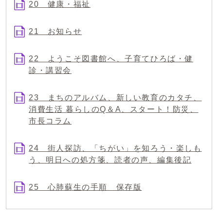
20 健康・福祉
21 お知らせ
22 ようこそ図書館へ、子育てひろば・健
診・講習会
23 まちのアルバム、新しい教育のカタチ、
消費生活 暮らしのQ＆A、スタート！防災、
市長コラム
24 街人探訪、「ちがい」を知ろう・楽しも
う、明日への処方箋、読者の声、編集後記
25 心肺蘇生の手順 保存版