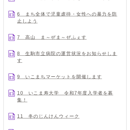
6 まち全体で児童虐待・女性への暴力を防
止しよう
7 高山 ま～ぜま～ぜふぇす
8 生駒市立病院の運営状況をお知らせしま
す
9 いこまちマーケットを開催します
10 いこま寿大学 令和7年度入学者を募
集！
11 冬のじんけんウィーク