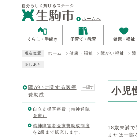
ホームへ
くらし・手続き
子育て・教育
健康・福祉
ホーム
健康・福祉
障がい福祉
障
現在位置
あしあと
障がいに関する医療
隠す
小児
費助成
自立支援医療費（精神通院
医療）
精神障害者医療費助成制度
18歳未満
を2級まで拡充します。
または一部