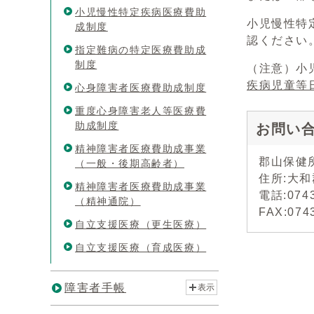
小児慢性特定疾病医療費助
小児慢性特
成制度
認ください
指定難病の特定医療費助成
制度
（注意）小
疾病児童等
心身障害者医療費助成制度
重度心身障害老人等医療費
助成制度
お問い
精神障害者医療費助成事業
郡山保健
（一般・後期高齢者）
住所:大和
精神障害者医療費助成事業
電話:07
（精神通院）
FAX:074
自立支援医療（更生医療）
自立支援医療（育成医療）
障害者手帳
表示