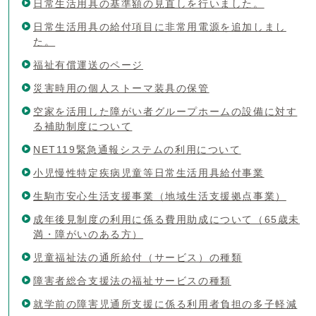
日常生活用具の基準額の見直しを行いました。
日常生活用具の給付項目に非常用電源を追加しまし
た。
福祉有償運送のページ
災害時用の個人ストーマ装具の保管
空家を活用した障がい者グループホームの設備に対す
る補助制度について
NET119緊急通報システムの利用について
小児慢性特定疾病児童等日常生活用具給付事業
生駒市安心生活支援事業（地域生活支援拠点事業）
成年後見制度の利用に係る費用助成について（65歳未
満・障がいのある方）
児童福祉法の通所給付（サービス）の種類
障害者総合支援法の福祉サービスの種類
就学前の障害児通所支援に係る利用者負担の多子軽減