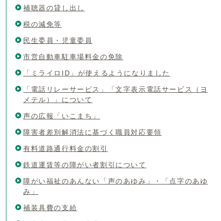
補聴器の貸し出し
税の減免等
民生委員・児童委員
市営自動車駐車場料金の免除
「ミライロID」が使えるようになりました
「電話リレーサービス」「文字表示電話サービス（ヨ
メテル）」について
声の広報「いこまち」
障害者差別解消法に基づく職員対応要領
有料道路通行料金の割引
鉄道運賃等の障がい者割引について
障がい福祉のあんない「声のあゆみ」・「点字のあゆ
み」
補装具費の支給