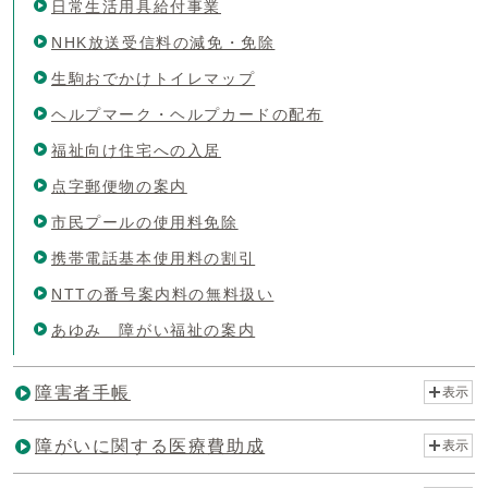
日常生活用具給付事業
NHK放送受信料の減免・免除
生駒おでかけトイレマップ
ヘルプマーク・ヘルプカードの配布
福祉向け住宅への入居
点字郵便物の案内
市民プールの使用料免除
携帯電話基本使用料の割引
NTTの番号案内料の無料扱い
あゆみ 障がい福祉の案内
障害者手帳
表示
障がいに関する医療費助成
表示