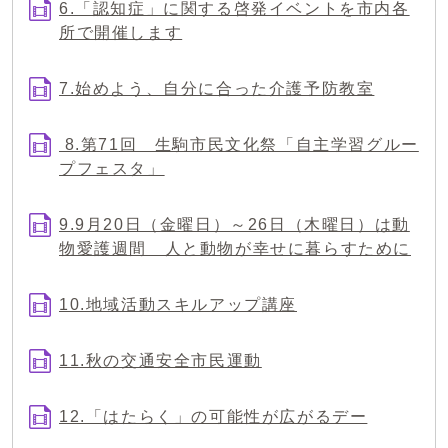
6.「認知症」に関する啓発イベントを市内各
所で開催します
7.始めよう、自分に合った介護予防教室
8.第71回 生駒市民文化祭「自主学習グルー
プフェスタ」
9.9月20日（金曜日）～26日（木曜日）は動
物愛護週間 人と動物が幸せに暮らすために
10.地域活動スキルアップ講座
11.秋の交通安全市民運動
12.「はたらく」の可能性が広がるデー