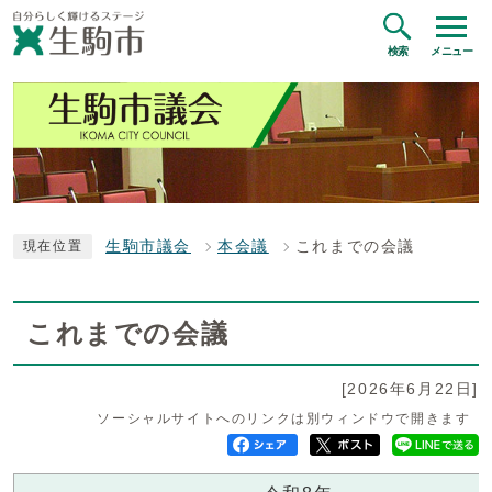
検索
メニュー
生駒市議会
本会議
これまでの会議
現在位置
これまでの会議
[2026年6月22日]
ソーシャルサイトへのリンクは別ウィンドウで開きます