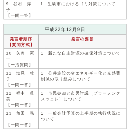
9 谷村 淳
1 生駒市におけるゴミ対策について
子
【一問一答】
平成22年12月9日
発言者順序
発言の要旨
【質問方式】
10 矢奥 憲
1 新たな自主財源の確保対策について
一
【一括質問】
11 塩見 牧
1 公共施設の省エネルギー化と光熱費
子
削減の取り組みについて
【一問一答】
12 福中 眞
1 市民参加と市民討議（プラーヌンク
美
スツェレ）について
【一問一答】
13 角田 晃
1 一般会計予算の上半期の執行状況に
一
ついて
【一問一答】