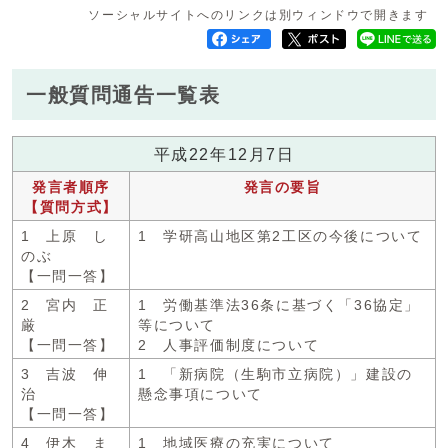
ソーシャルサイトへのリンクは別ウィンドウで開きます
一般質問通告一覧表
平成22年12月7日
発言者順序
発言の要旨
【質問方式】
1 上原 し
1 学研高山地区第2工区の今後について
のぶ
【一問一答】
2 宮内 正
1 労働基準法36条に基づく「36協定」
厳
等について
【一問一答】
2 人事評価制度について
3 吉波 伸
1 「新病院（生駒市立病院）」建設の
治
懸念事項について
【一問一答】
4 伊木 ま
1 地域医療の充実について