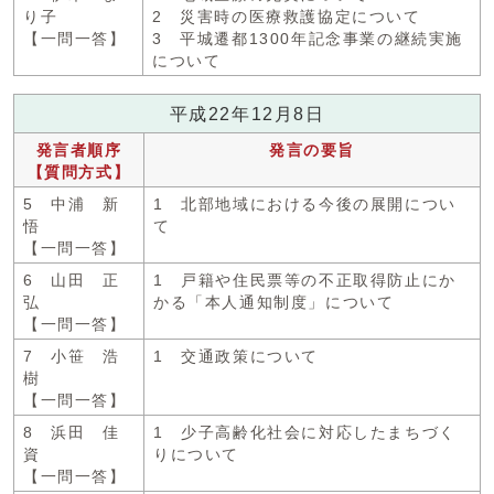
り子
2 災害時の医療救護協定について
【一問一答】
3 平城遷都1300年記念事業の継続実施
について
平成22年12月8日
発言者順序
発言の要旨
【質問方式】
5 中浦 新
1 北部地域における今後の展開につい
悟
て
【一問一答】
6 山田 正
1 戸籍や住民票等の不正取得防止にか
弘
かる「本人通知制度」について
【一問一答】
7 小笹 浩
1 交通政策について
樹
【一問一答】
8 浜田 佳
1 少子高齢化社会に対応したまちづく
資
りについて
【一問一答】