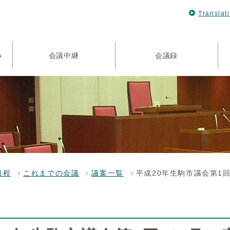
Translat
み
会議中継
会議録
日程
これまでの会議
議案一覧
平成20年生駒市議会第1