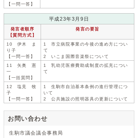
【一問一答】
平成23年3月9日
発言者順序
発言の要旨
【質問方式】
10 伊木 ま
1 市立病院事業の今後の進め方につい
り子
て
【一問一答】
2 いこま国際音楽祭について
11 矢奥 憲
1 乳幼児医療費助成制度の拡充につい
一
て
【一括質問】
12 塩見 牧
1 生駒市自治基本条例の進行管理につ
子
いて
【一問一答】
2 公共施設の照明器具の更新について
お問い合わせ
生駒市議会議会事務局