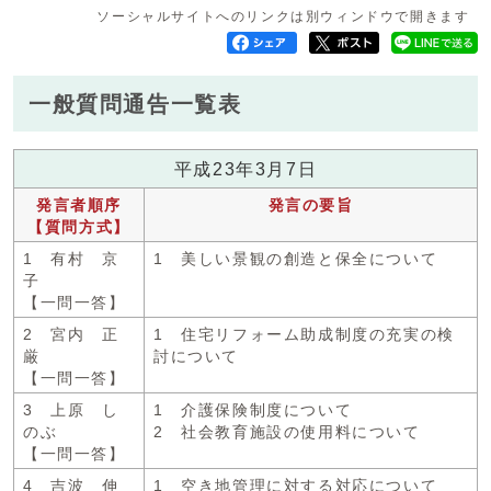
ソーシャルサイトへのリンクは別ウィンドウで開きます
一般質問通告一覧表
平成23年3月7日
発言者順序
発言の要旨
【質問方式】
1 有村 京
1 美しい景観の創造と保全について
子
【一問一答】
2 宮内 正
1 住宅リフォーム助成制度の充実の検
厳
討について
【一問一答】
3 上原 し
1 介護保険制度について
のぶ
2 社会教育施設の使用料について
【一問一答】
4 吉波 伸
1 空き地管理に対する対応について