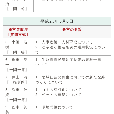
治
【一問一答】
平成23年3月8日
発言者順序
発言の要旨
【質問方式】
5 小笹 浩
1 人事政策・人材育成について
樹
2 法令遵守推進条例の運用状況につい
【一問一答】
て
6 角田 晃
1 生駒市市民満足度調査結果報告書に
一
ついて
【一問一答】
7 井上 清
1 地域社会の再生に向けての新たな絆
【一括質問】
づくりについて
8 浜田 佳
1 ゴミの有料化について
資
2 ペットの葬祭について
【一問一答】
9 福中 眞
1 環境問題について
美