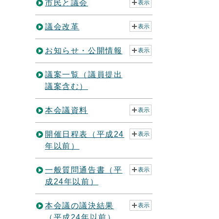
市民と議会
表示
議会改革
表示
お知らせ・公開情報
表示
議案一覧（議員提出
議案含む）
本会議資料
表示
開催日程表（平成24
表示
年以前）
一般質問通告書（平
表示
成24年以前）
本会議の議決結果
表示
（平成24年以前）