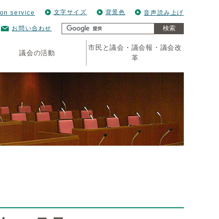
文字サイズ
背景色
ion service
音声読み上げ
検索
お問い合わせ
市民と議会・議会報・議会改
議会の活動
革