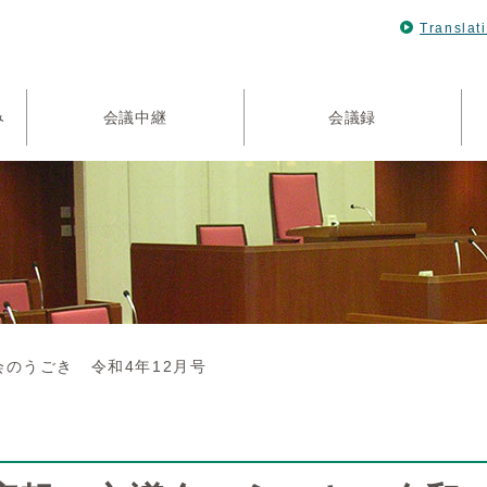
Translat
み
会議中継
会議録
のうごき 令和4年12月号