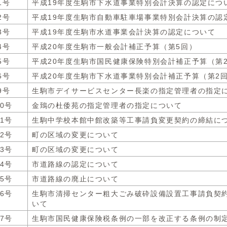
1号
平成19年度生駒市下水道事業特別会計決算の認定につ
2号
平成19年度生駒市自動車駐車場事業特別会計決算の認
3号
平成19年度生駒市水道事業会計決算の認定について
4号
平成20年度生駒市一般会計補正予算（第5回）
5号
平成20年度生駒市国民健康保険特別会計補正予算（第
6号
平成20年度生駒市下水道事業特別会計補正予算（第2
9号
生駒市デイサービスセンター長楽の指定管理者の指定
0号
金鵄の杜倭苑の指定管理者の指定について
1号
生駒中学校本館中館改築等工事請負変更契約の締結に
2号
町の区域の変更について
3号
町の区域の変更について
4号
市道路線の認定について
5号
市道路線の廃止について
6号
生駒市清掃センター粗大ごみ破砕設備設置工事請負契
いて
7号
生駒市国民健康保険税条例の一部を改正する条例の制