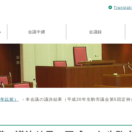
Translat
み
会議中継
会議録
4年以前）
本会議の議決結果（平成20年生駒市議会第5回定例