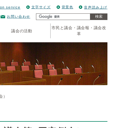
文字サイズ
背景色
ion service
音声読み上げ
検索
お問い合わせ
市民と議会・議会報・議会改
議会の活動
革
会）