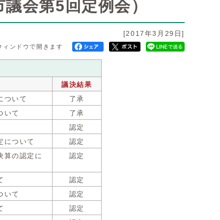
市議会第5回定例会）
[2017年3月29日]
ウィンドウで開きます
議決結果
について
了承
ついて
了承
認定
定について
認定
決算の認定に
認定
て
認定
ついて
認定
て
認定