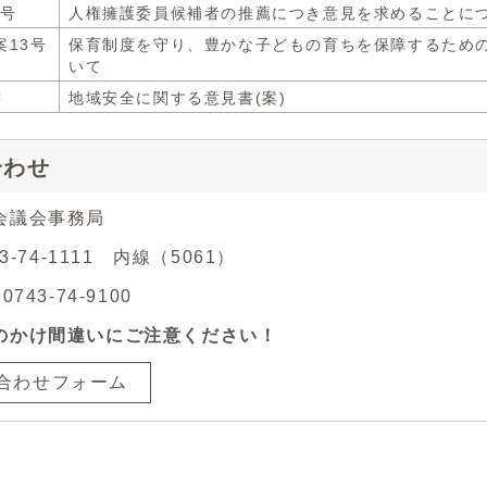
2号
人権擁護委員候補者の推薦につき意見を求めることに
案13号
保育制度を守り、豊かな子どもの育ちを保障するため
いて
書
地域安全に関する意見書(案)
合わせ
会議会事務局
43-74-1111 内線（5061）
743-74-9100
のかけ間違いにご注意ください！
合わせフォーム