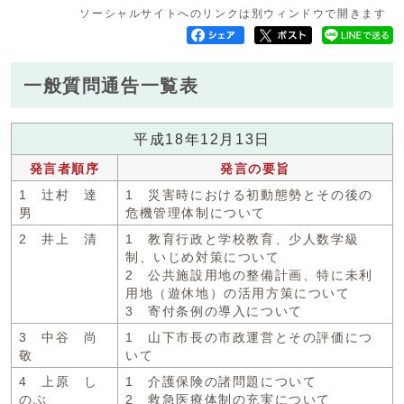
ソーシャルサイトへのリンクは別ウィンドウで開きます
一般質問通告一覧表
平成18年12月13日
発言者順序
発言の要旨
1 辻村 達
1 災害時における初動態勢とその後の
男
危機管理体制について
2 井上 清
1 教育行政と学校教育、少人数学級
制、いじめ対策について
2 公共施設用地の整備計画、特に未利
用地（遊休地）の活用方策について
3 寄付条例の導入について
3 中谷 尚
1 山下市長の市政運営とその評価につ
敬
いて
4 上原 し
1 介護保険の諸問題について
のぶ
2 救急医療体制の充実について