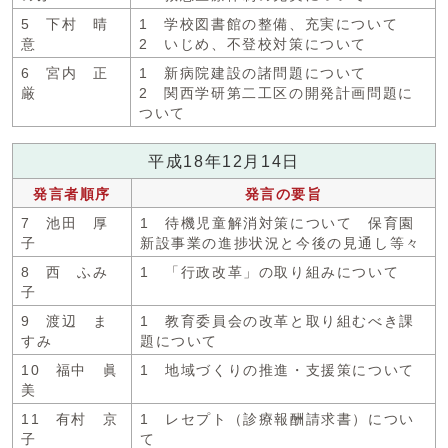
5 下村 晴
1 学校図書館の整備、充実について
意
2 いじめ、不登校対策について
6 宮内 正
1 新病院建設の諸問題について
厳
2 関西学研第二工区の開発計画問題に
ついて
平成18年12月14日
発言者順序
発言の要旨
7 池田 厚
1 待機児童解消対策について 保育園
子
新設事業の進捗状況と今後の見通し等々
8 西 ふみ
1 「行政改革」の取り組みについて
子
9 渡辺 ま
1 教育委員会の改革と取り組むべき課
すみ
題について
10 福中 眞
1 地域づくりの推進・支援策について
美
11 有村 京
1 レセプト（診療報酬請求書）につい
子
て