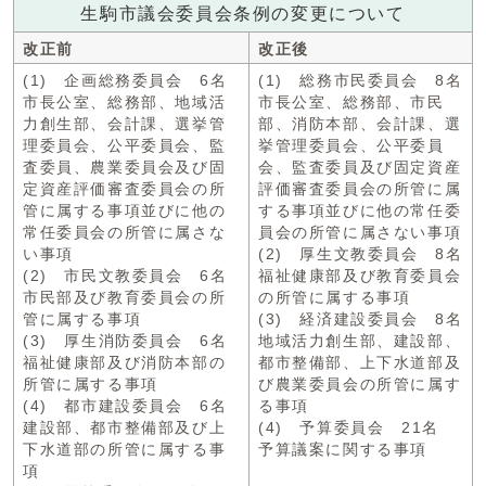
生駒市議会委員会条例の変更について
改正前
改正後
(1) 企画総務委員会 6名
(1) 総務市民委員会 8名
市長公室、総務部、地域活
市長公室、総務部、市民
力創生部、会計課、選挙管
部、消防本部、会計課、選
理委員会、公平委員会、監
挙管理委員会、公平委員
査委員、農業委員会及び固
会、監査委員及び固定資産
定資産評価審査委員会の所
評価審査委員会の所管に属
管に属する事項並びに他の
する事項並びに他の常任委
常任委員会の所管に属さな
員会の所管に属さない事項
い事項
(2) 厚生文教委員会 8名
(2) 市民文教委員会 6名
福祉健康部及び教育委員会
市民部及び教育委員会の所
の所管に属する事項
管に属する事項
(3) 経済建設委員会 8名
(3) 厚生消防委員会 6名
地域活力創生部、建設部、
福祉健康部及び消防本部の
都市整備部、上下水道部及
所管に属する事項
び農業委員会の所管に属す
(4) 都市建設委員会 6名
る事項
建設部、都市整備部及び上
(4) 予算委員会 21名
下水道部の所管に属する事
予算議案に関する事項
項