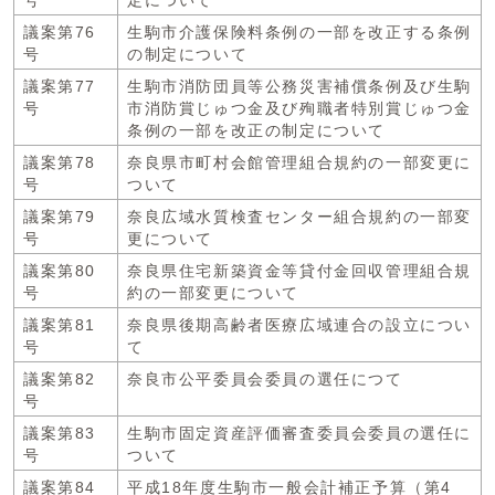
号
定について
議案第76
生駒市介護保険料条例の一部を改正する条例
号
の制定について
議案第77
生駒市消防団員等公務災害補償条例及び生駒
号
市消防賞じゅつ金及び殉職者特別賞じゅつ金
条例の一部を改正の制定について
議案第78
奈良県市町村会館管理組合規約の一部変更に
号
ついて
議案第79
奈良広域水質検査センター組合規約の一部変
号
更について
議案第80
奈良県住宅新築資金等貸付金回収管理組合規
号
約の一部変更について
議案第81
奈良県後期高齢者医療広域連合の設立につい
号
て
議案第82
奈良市公平委員会委員の選任につて
号
議案第83
生駒市固定資産評価審査委員会委員の選任に
号
ついて
議案第84
平成18年度生駒市一般会計補正予算（第4