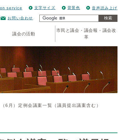
文字サイズ
背景色
ion service
音声読み上げ
検索
お問い合わせ
市民と議会・議会報・議会改
議会の活動
革
回（6月）定例会議案一覧（議員提出議案含む）