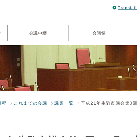
Translat
み
会議中継
会議録
日程
これまでの会議
議案一覧
平成21年生駒市議会第3