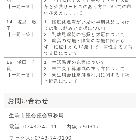
樹
2 「市場化テスト」等公共サービス改
【一問一答】
革と公共サービスのあり方についての市
の考え方について
14 塩見 牧
1 軽度発達障がい児の早期発見に向け
子
ての取り組みと支援について
【一問一答】
2 乳幼児虐待の把握と対応について
3 就労の有無・障害の有無に関わら
ず、妊娠中から18歳まで一貫性ある子育
て支援について
15 浜田 佳
1 生活保護の充実について
資
2 来年度予算編成の在り方について
【一問一答】
3 東生駒会社寮跡地利用に関する手続
き問題について
お問い合わせ
生駒市議会議会事務局
電話: 0743-74-1111 内線（5061）
ファクス: 0743-74-9100