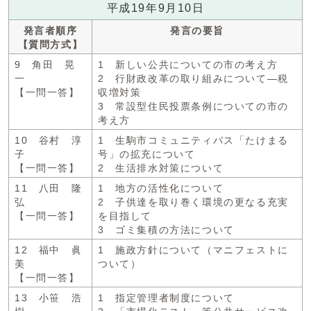
平成19年9月10日
発言者順序
発言の要旨
【質問方式】
9 角田 晃
1 新しい公共についての市の考え方
一
2 行財政改革の取り組みについて―税
【一問一答】
収増対策
3 常設型住民投票条例についての市の
考え方
10 谷村 淳
1 生駒市コミュニティバス「たけまる
子
号」の拡充について
【一問一答】
2 生活排水対策について
11 八田 隆
1 地方の活性化について
弘
2 子供達を取り巻く環境の更なる充実
【一問一答】
を目指して
3 ゴミ集積の方法について
12 福中 眞
1 施政方針について（マニフェストに
美
ついて）
【一問一答】
13 小笹 浩
1 指定管理者制度について