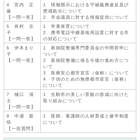
4 宮内 正
1 情報開示における守秘義務違反及び
厳
懲戒処分について
【一問一答】
2 市会議員に対する情報提供について
5 有村 京
1 学童保育について
子
2 携帯電話中継基地局設置に対する市
【一問一答】
の対応について
6 伊木まり
1 新病院整備専門委員会の中間答申に
子
ついて
【一問一答】
2 新病院整備に係る今後の進め方につ
いて
3 医療安心都市宣言（仮称）について
4 子供のための無煙都市宣言（仮称）
について
7 樋口 清
1 生駒市の美しい景観の形成に向けた
士
取り組みについて
【一問一答】
8 中浦 新
1 医師、看護師の人材育成と修学制度
悟
について
【一括質問】