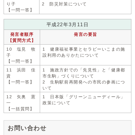
り子
2 防災対策について
【一問一答】
平成22年3月11日
発言者順序
発言の要旨
【質問方式】
10 塩見 牧
1 健康福祉事業とセラビーいこまの施
子
設利用のありかたについて
【一問一答】
11 浜田 佳
1 施政方針での「先見性」と「健康都
資
市生駒」づくりについて
【一問一答】
2 生駒駅前再開発への市民の参画につ
いて
12 矢奥 憲
1 日本版「グリーンニューディール」
一
政策について
【一括質問】
お問い合わせ