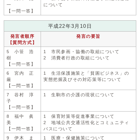
一
について
【一問一答】
平成22年3月10日
発言者順序
発言の要旨
【質問方式】
5 小笹 浩
1 市民参画・協働の取組について
樹
2 消費者行政の取組について
【一問一答】
6 宮内 正
1 生活保護施策と「貧困ビジネス」の
厳
実態把握及びその対応策等について
【一問一答】
7 谷村 淳
1 生駒市の介護の現状について
子
【一問一答】
8 福中 眞
1 保育対策等促進事業について
美
2 地域公共交通活性化とコミュニティ
【一問一答】
バスについて
9 伊木 ま
1 医療・保健施策について