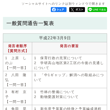
ソーシャルサイトへのリンクは別ウィンドウで開きます
一般質問通告一覧表
平成22年3月9日
発言者順序
発言の要旨
【質問方式】
1 上原 し
1 保育行政の充実について
のぶ
2 学研高山地区第2工区の今後の見通し
【一問一答】
について
2 八田 隆
1 「中1ギャップ」解消への取組みにつ
弘
いて
【一問一答】
3 有村 京
1 竹林の整備について
子
2 動物愛護対策について
【一問一答】
4 角田 晃
1 新年度予算案の特徴と予算編成過程