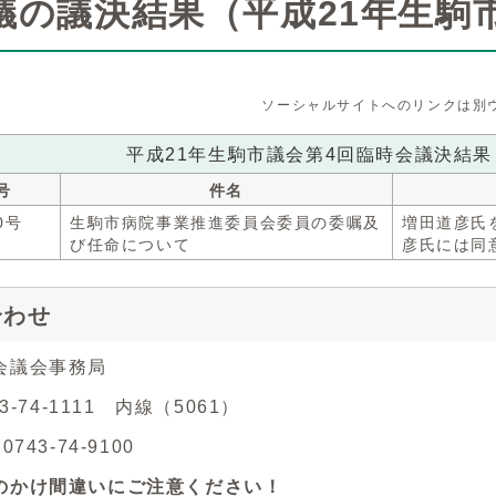
議の議決結果（平成21年生駒
ソーシャルサイトへのリンクは別
平成21年生駒市議会第4回臨時会議決結果
号
件名
0号
生駒市病院事業推進委員会委員の委嘱及
増田道彦氏
び任命について
彦氏には同
合わせ
会議会事務局
43-74-1111 内線（5061）
743-74-9100
のかけ間違いにご注意ください！