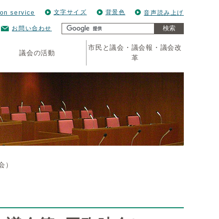
文字サイズ
背景色
ion service
音声読み上げ
検索
お問い合わせ
市民と議会・議会報・議会改
議会の活動
革
会）