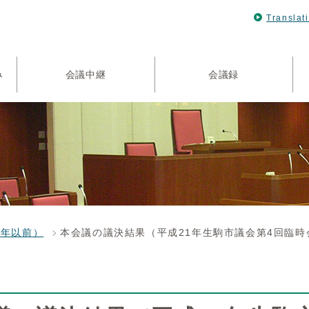
Translat
み
会議中継
会議録
4年以前）
本会議の議決結果（平成21年生駒市議会第4回臨時