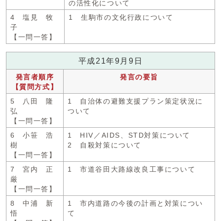
の活性化について
4 塩見 牧
1 生駒市の文化行政について
子
【一問一答】
平成21年9月9日
発言者順序
発言の要旨
【質問方式】
5 八田 隆
1 自治体の避難支援プラン策定状況に
弘
ついて
【一問一答】
6 小笹 浩
1 HIV／AIDS、STD対策について
樹
2 自殺対策について
【一問一答】
7 宮内 正
1 市道谷田大路線改良工事について
厳
【一問一答】
8 中浦 新
1 市内道路の今後の計画と対策につい
悟
て