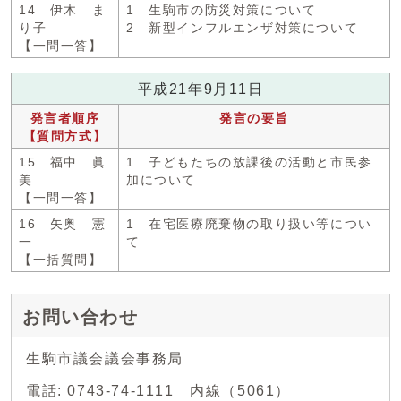
14 伊木 ま
1 生駒市の防災対策について
り子
2 新型インフルエンザ対策について
【一問一答】
平成21年9月11日
発言者順序
発言の要旨
【質問方式】
15 福中 眞
1 子どもたちの放課後の活動と市民参
美
加について
【一問一答】
16 矢奥 憲
1 在宅医療廃棄物の取り扱い等につい
一
て
【一括質問】
お問い合わせ
生駒市議会議会事務局
電話: 0743-74-1111 内線（5061）