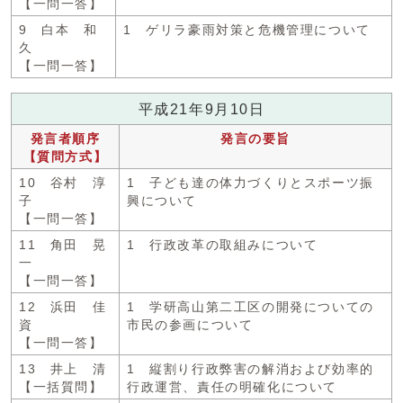
【一問一答】
9 白本 和
1 ゲリラ豪雨対策と危機管理について
久
【一問一答】
平成21年9月10日
発言者順序
発言の要旨
【質問方式】
10 谷村 淳
1 子ども達の体力づくりとスポーツ振
子
興について
【一問一答】
11 角田 晃
1 行政改革の取組みについて
一
【一問一答】
12 浜田 佳
1 学研高山第二工区の開発についての
資
市民の参画について
【一問一答】
13 井上 清
1 縦割り行政弊害の解消および効率的
【一括質問】
行政運営、責任の明確化について