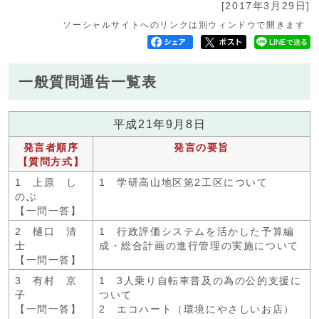
[2017年3月29日]
ソーシャルサイトへのリンクは別ウィンドウで開きます
一般質問通告一覧表
平成21年9月8日
発言者順序
発言の要旨
【質問方式】
1 上原 し
1 学研高山地区第2工区について
のぶ
【一問一答】
2 樋口 清
1 行政評価システムを活かした予算編
士
成・総合計画の進行管理の実施について
【一問一答】
3 有村 京
1 3人乗り自転車普及の為の公的支援に
子
ついて
【一問一答】
2 エコハート（環境にやさしいお店）