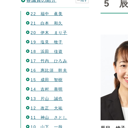
各議員の紹介
隠す
5 
22 福中 眞美
21 白本 和久
20 伊木 まり子
19 塩見 牧子
18 浜田 佳資
17 竹内 ひろみ
16 惠比須 幹夫
15 成田 智樹
14 吉村 善明
13 片山 誠也
12 改正 大祐
11 神山 さとし
10 山下 一哉