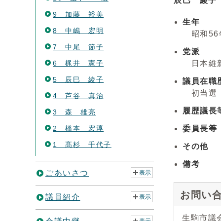
辰巳 綾子
9 加藤 裕美
生年
8 中嶋 宏明
昭和56
7 中尾 節子
党派
6 梶井 憲子
日本維
5 辰巳 綾子
議員在職
初当選 
4 芦谷 真治
履歴議長
3 森 雄亮
2 橋本 宏淳
委員長等
1 髙杉 千代子
その他
備考
ごあいさつ
表示
お問い
議員紹介
表示
生駒市議