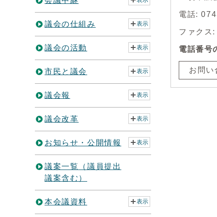
会議中継
表示
電話: 07
議会の仕組み
表示
ファクス: 0
議会の活動
表示
電話番号
お問い
市民と議会
表示
議会報
表示
議会改革
表示
お知らせ・公開情報
表示
議案一覧（議員提出
議案含む）
本会議資料
表示