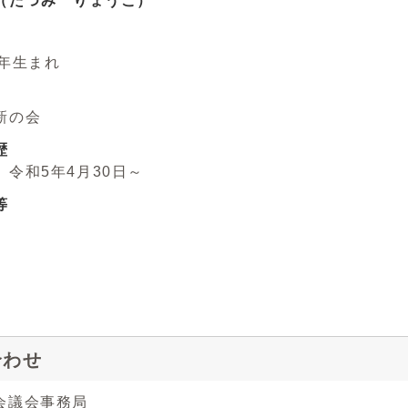
（たつみ りょうこ）
年生まれ
新の会
歴
令和5年4月30日～
等
合わせ
会議会事務局