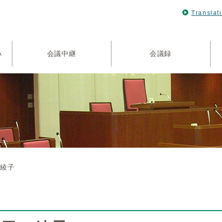
Translat
み
会議中継
会議録
 綾子