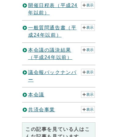
開催日程表（平成24
表示
年以前）
一般質問通告書（平
表示
成24年以前）
本会議の議決結果
表示
（平成24年以前）
議会報バックナンバ
表示
ー
本会議
表示
共済会事業
表示
この記事を見ている人はこ
んな記事も見ています