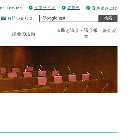
文字サイズ
背景色
ion service
音声読み上げ
検索
お問い合わせ
市民と議会・議会報・議会改
議会の活動
革