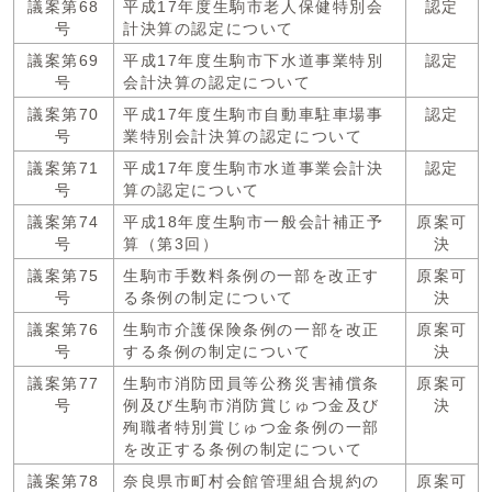
議案第68
平成17年度生駒市老人保健特別会
認定
号
計決算の認定について
議案第69
平成17年度生駒市下水道事業特別
認定
号
会計決算の認定について
議案第70
平成17年度生駒市自動車駐車場事
認定
号
業特別会計決算の認定について
議案第71
平成17年度生駒市水道事業会計決
認定
号
算の認定について
議案第74
平成18年度生駒市一般会計補正予
原案可
号
算（第3回）
決
議案第75
生駒市手数料条例の一部を改正す
原案可
号
る条例の制定について
決
議案第76
生駒市介護保険条例の一部を改正
原案可
号
する条例の制定について
決
議案第77
生駒市消防団員等公務災害補償条
原案可
号
例及び生駒市消防賞じゅつ金及び
決
殉職者特別賞じゅつ金条例の一部
を改正する条例の制定について
議案第78
奈良県市町村会館管理組合規約の
原案可