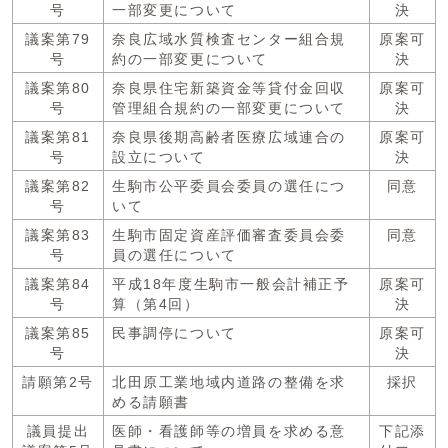
号
一部変更について
決
議案第79
奈良広域水質検査センター組合規
原案可
号
約の一部変更について
決
議案第80
奈良県住宅新築資金等貸付金回収
原案可
号
管理組合規約の一部変更について
決
議案第81
奈良県後期高齢者医療広域連合の
原案可
号
設立について
決
議案第82
生駒市公平委員会委員の選任につ
同意
号
いて
議案第83
生駒市固定資産評価審査委員会委
同意
号
員の選任について
議案第84
平成18年度生駒市一般会計補正予
原案可
号
算（第4回）
決
議案第85
民事調停について
原案可
号
決
請願第2号
北田原工業地域内道路の整備を求
採択
める請願書
議員提出
医師・看護師等の増員を求める意
下記添