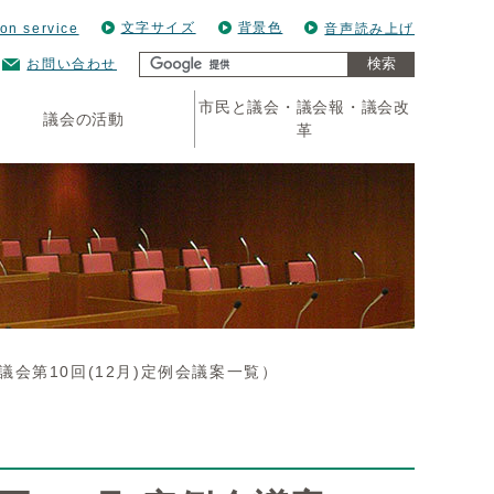
文字サイズ
背景色
ion service
音声読み上げ
検索
お問い合わせ
市民と議会・議会報・議会改
議会の活動
革
会第10回(12月)定例会議案一覧）