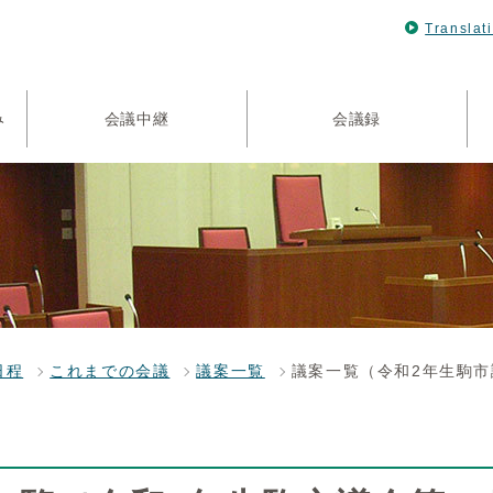
Translat
み
会議中継
会議録
日程
これまでの会議
議案一覧
議案一覧（令和2年生駒市議