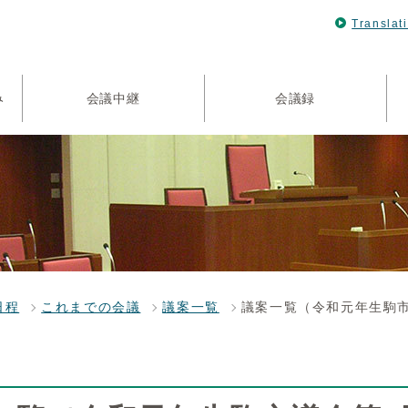
Translat
み
会議中継
会議録
日程
これまでの会議
議案一覧
議案一覧（令和元年生駒市