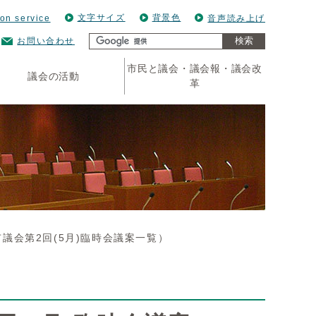
文字サイズ
背景色
ion service
音声読み上げ
検索
お問い合わせ
市民と議会・議会報・議会改
議会の活動
革
議会第2回(5月)臨時会議案一覧）