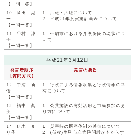
【一問一答】
10 角田 晃
1 広報・広聴について
一
2 平成21年度実施計画表について
【一問一答】
11 谷村 淳
1 生駒市における介護保険の現状につ
子
いて
【一問一答】
平成21年3月12日
発言者順序
発言の要旨
【質問方式】
12 中浦 新
1 行政による情報収集と行政情報の共
悟
有について
【一問一答】
13 福中 眞
1 公共施設の有効活用と市民参加のあ
美
り方について
【一問一答】
14 伊木 ま
1 災害時の医療体制の整備について
り子
2 (仮称)生駒市立病院開設がもたらす