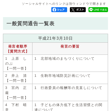
ソーシャルサイトへのリンクは別ウィンドウで開きます
一般質問通告一覧表
平成21年3月10日
発言者順序
発言の要旨
【質問方式】
1 上原 し
1 北部地域のまちづくりについて
のぶ
【一問一答】
2 井上 清
1 生駒市地域防災計画について
【一問一答】
3 宮内 正
1 行政委員の報酬等の見直しについて
厳
【一問一答】
4 下村 晴
1 子どもの体力低下と生活習慣との関
意
連について