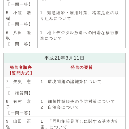
【一問一答】
5 小笹 浩
1 緊急経済・雇用対策、格差是正の取
樹
り組みについて
【一問一答】
6 八田 隆
1 地上デジタル放送への円滑な移行推
弘
進について
【一問一答】
平成21年3月11日
発言者順序
発言の要旨
【質問方式】
7 矢奥 憲
1 環境問題の諸施策について
一
【一括質問】
8 有村 京
1 細菌性髄膜炎の予防対策について
子
2 自治会について
【一問一答】
9 山田 正
1 「同和施策見直しに関する基本方針
弘
案」について