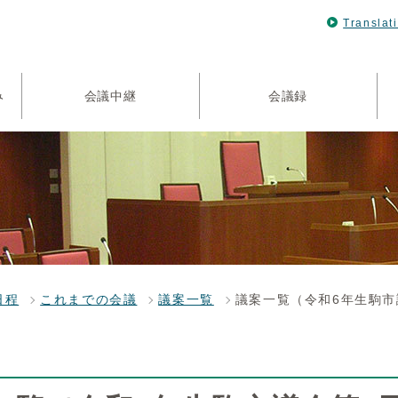
Translat
み
会議中継
会議録
日程
これまでの会議
議案一覧
議案一覧（令和6年生駒市