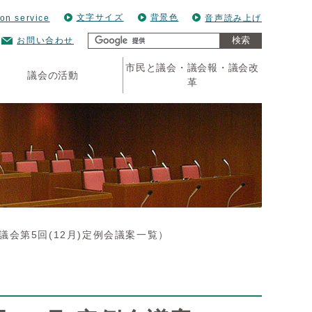
文字サイズ
背景色
ion service
音声読み上げ
検索
お問い合わせ
市民と議会・議会報・議会改
議会の活動
革
議会第5回(12月)定例会議案一覧）