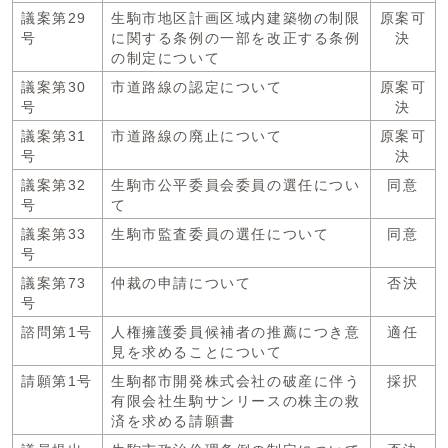
議案第29
生駒市地区計画区域内建築物の制限
原案可
号
に関する条例の一部を改正する条例
決
の制定について
議案第30
市道路線の認定について
原案可
号
決
議案第31
市道路線の廃止について
原案可
号
決
議案第32
生駒市公平委員会委員の選任につい
同意
号
て
議案第33
生駒市監査委員の選任について
同意
号
議案第73
仲裁の申請について
否決
号
諮問第1号
人権擁護委員候補者の推薦につき意
適任
見を求めることについて
請願第1号
生駒都市開発株式会社の破産に伴う
採択
有限会社生駒サンリースの株主の救
済を求める請願書