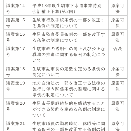
議案第14
平成18年度生駒市下水道事業特別
原案可
号
会計補正予算(第2回)
決
議案第15
生駒市行政手続条例の一部を改正す
原案可
号
る条例の制定について
決
議案第16
生駒市監査委員条例の一部を改正す
原案可
号
る条例の制定について
決
議案第17
生駒市政の透明性の向上及び公正な
否決
号
職務の推進に関する条例の制定につ
いて
議案第18
生駒市副市長の定数を定める条例の
原案可
号
制定について
決
議案第19
地方自治法の一部を改正する法律の
原案可
号
施行に伴う関係条例の整理に関する
決
条例の制定について
議案第20
生駒市長期継続契約を締結すること
原案可
号
ができる契約を定める条例の制定に
決
ついて
議案第21
生駒市職員の勤務時間、休暇等に関
原案可
号
する条例の一部を改正する条例の制
決