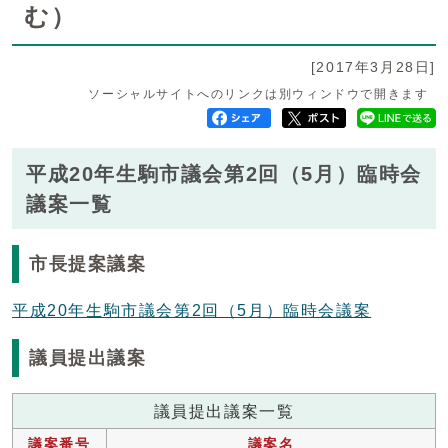
む）
[2017年3月28日]
ソーシャルサイトへのリンクは別ウィンドウで開きます
平成20年生駒市議会第2回（5月）臨時会
議案一覧
市長提案議案
平成20年生駒市議会第2回（5月）臨時会議案
議員提出議案
議員提出議案一覧
議案番号
議案名