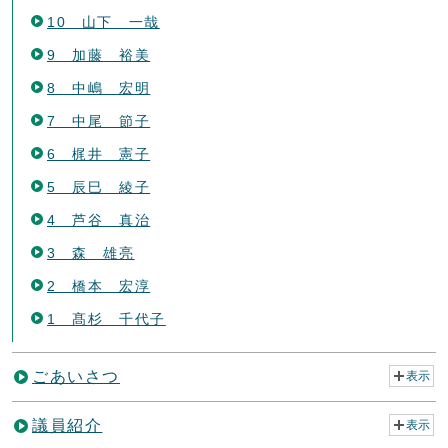
10 山下 一哉
9 加藤 裕美
8 中嶋 宏明
7 中尾 節子
6 梶井 憲子
5 辰巳 綾子
4 芦谷 真治
3 森 雄亮
2 橋本 宏淳
1 髙杉 千代子
ごあいさつ
表示
議員紹介
表示