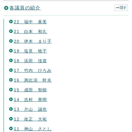
各議員の紹介
隠す
22 福中 眞美
21 白本 和久
20 伊木 まり子
19 塩見 牧子
18 浜田 佳資
17 竹内 ひろみ
16 惠比須 幹夫
15 成田 智樹
14 吉村 善明
13 片山 誠也
12 改正 大祐
11 神山 さとし