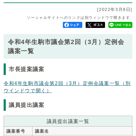
[2022年3月8日]
ソーシャルサイトへのリンクは別ウィンドウで開きます
令和4年生駒市議会第2回（3月）定例会
議案一覧
市長提案議案
令和4年生駒市議会第2回（3月）定例会議案一覧
（別
ウインドウで開く）
議員提出議案
議員提出議案一覧
議案番号
議案名