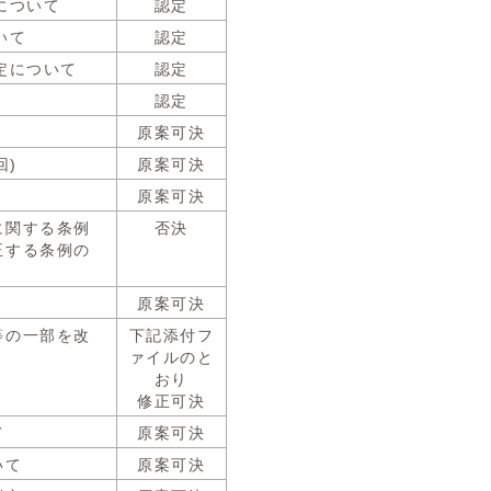
について
認定
いて
認定
定について
認定
認定
原案可決
回)
原案可決
)
原案可決
に関する条例
否決
正する条例の
原案可決
等の一部を改
下記添付フ
ァイルのと
おり
修正可決
て
原案可決
いて
原案可決