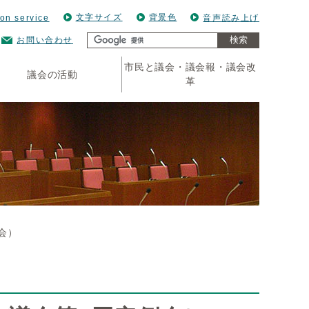
文字サイズ
背景色
ion service
音声読み上げ
検索
お問い合わせ
市民と議会・議会報・議会改
議会の活動
革
会）