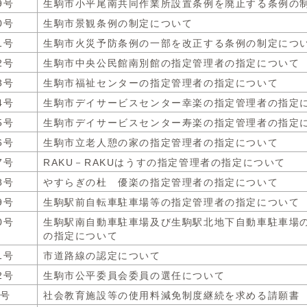
9号
生駒市小平尾南共同作業所設置条例を廃止する条例の
0号
生駒市景観条例の制定について
1号
生駒市火災予防条例の一部を改正する条例の制定につ
2号
生駒市中央公民館南別館の指定管理者の指定について
3号
生駒市福祉センターの指定管理者の指定について
4号
生駒市デイサービスセンター幸楽の指定管理者の指定
5号
生駒市デイサービスセンター寿楽の指定管理者の指定
6号
生駒市立老人憩の家の指定管理者の指定について
7号
RAKU－RAKUはうすの指定管理者の指定について
8号
やすらぎの杜 優楽の指定管理者の指定について
9号
生駒駅前自転車駐車場等の指定管理者の指定について
0号
生駒駅南自動車駐車場及び生駒駅北地下自動車駐車場
の指定について
1号
市道路線の認定について
2号
生駒市公平委員会委員の選任について
2号
社会教育施設等の使用料減免制度継続を求める請願書