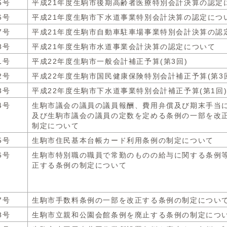
5号
平成21年度生駒市後期高齢者医療特別会計決算の認定
6号
平成21年度生駒市下水道事業特別会計決算の認定につ
7号
平成21年度生駒市自動車駐車場事業特別会計決算の認
8号
平成21年度生駒市水道事業会計決算の認定について
1号
平成22年度生駒市一般会計補正予算(第3回)
2号
平成22年度生駒市国民健康保険特別会計補正予算(第3
3号
平成22年度生駒市下水道事業特別会計補正予算(第1回
4号
生駒市議会の議員の議員報酬、費用弁償及び期末手当
及び生駒市議会の議員の定数を定める条例の一部を改
制定について
5号
生駒市住民基本台帳カード利用条例の制定について
6号
生駒市特別職の職員で常勤のものの給与に関する条例
正する条例の制定について
7号
生駒市手数料条例の一部を改正する条例の制定につい
8号
生駒市立親和公園会館条例を廃止する条例の制定につ