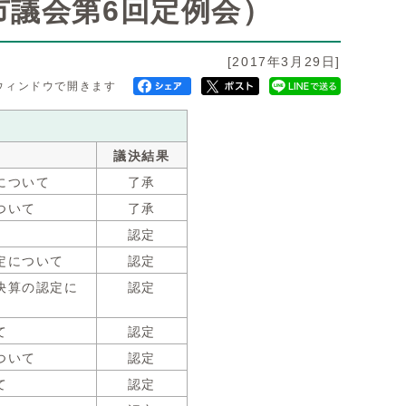
市議会第6回定例会）
[2017年3月29日]
ウィンドウで開きます
議決結果
について
了承
ついて
了承
認定
定について
認定
決算の認定に
認定
て
認定
ついて
認定
て
認定