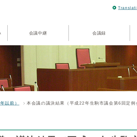
Translat
み
会議中継
会議録
4年以前）
本会議の議決結果（平成22年生駒市議会第6回定例