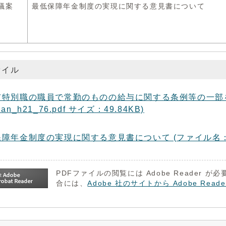
議案
最低保障年金制度の実現に関する意見書について
ァイル
市特別職の職員で常勤のものの給与に関する条例等の一部を
an_h21_76.pdf サイズ：49.84KB)
障年金制度の実現に関する意見書について (ファイル名：giin_h
PDFファイルの閲覧には Adobe Reader
合には、
Adobe 社のサイトから Adobe R