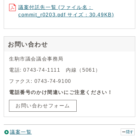
議案付託先一覧 (ファイル名：
commit_r0203.pdf サイズ：30.49KB)
お問い合わせ
生駒市議会議会事務局
電話: 0743-74-1111 内線（5061）
ファクス: 0743-74-9100
電話番号のかけ間違いにご注意ください！
お問い合わせフォーム
議案一覧
隠す