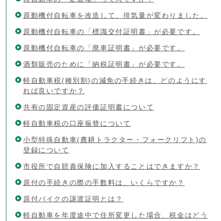
原動機付自転車を改造して、排気量が変わりました。
原動機付自転車の「標識交付証明書」が必要です。
原動機付自転車の「廃車証明書」が必要です。
酒類販売のために「納税証明書」が必要です。
軽自動車税(種別割)の減免の手続きは、どのようにす
れば良いですか？
共有の固定資産の評価証明書について
軽自動車税の口座振替について
小型特殊自動車(農耕トラクター・フォークリフト)の
登録について
市役所で自賠責保険に加入することはできますか？
原付の手続きの際の手数料は、いくらですか？
原付バイクの譲渡証明とは？
軽自動車を年度途中で住所変更した場合、税金はどう