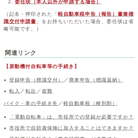
委任状（本人以外が申請する場合）
（記名・押印された「
軽自動車税申告（報告）書兼標
識交付申請書
」をお持ちいただいた場合、委任状は省
略可能です。）
関連リンク
【原動機付自転車等の手続き】
登録申告（標識交付）
／
廃車申告（標識返納）
転入
／
転出
／
盗難
バイク・車の手続き先
／
軽自動車税（種別割）
「電動自転車」は、市役所での登録が必要ですか？
市役所で自賠責保険に加入することはできますか？