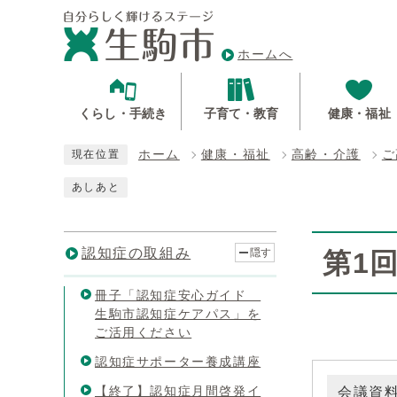
ホームへ
くらし・手続き
子育て・教育
健康・福祉
ホーム
健康・福祉
高齢・介護
ご
現在位置
あしあと
認知症の取組み
隠す
第1
冊子「認知症安心ガイド
生駒市認知症ケアパス」を
ご活用ください
認知症サポーター養成講座
【終了】認知症月間啓発イ
会議資