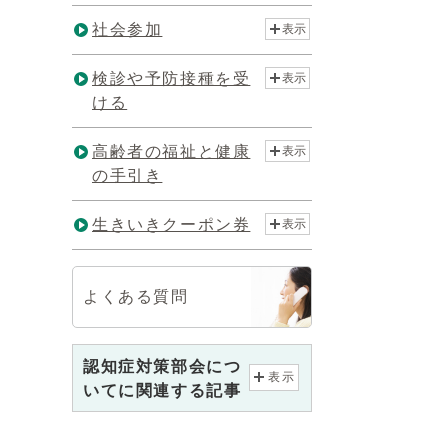
社会参加
表示
検診や予防接種を受
表示
ける
高齢者の福祉と健康
表示
の手引き
生きいきクーポン券
表示
よくある質問
認知症対策部会につ
表示
いてに関連する記事