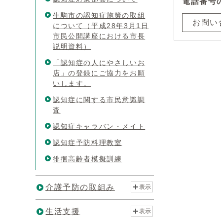
電話番号
生駒市の認知症施策の取組
お問い
について（平成28年3月1日
市民公開講座における市長
説明資料）
「認知症の人にやさしいお
店」の登録にご協力をお願
いします。
認知症に関する市民意識調
査
認知症キャラバン・メイト
認知症予防料理教室
徘徊高齢者模擬訓練
介護予防の取組み
表示
生活支援
表示