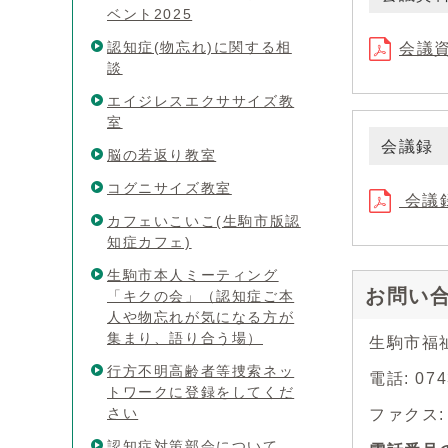
ベント2025
認知症(物忘れ)に関する相
会議資
談
エイジレスエクササイズ教
室
会議録
脳の若返り教室
コグニサイズ教室
会議録
カフェいこいこ(生駒市版認
知症カフェ)
生駒市本人ミーティング
お問い
「キクの会」（認知症ご本
人や物忘れが気になる方が
集まり、語り合う場）
生駒市福
行方不明高齢者等捜索ネッ
電話: 0
トワークに登録をしてくだ
さい
ファクス: 0
認知症対策部会について