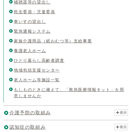
補聴器等の貸出し
民生委員・児童委員
車いすの貸出し
緊急通報システム
家族介護用品（紙おむつ等）支給事業
養護老人ホーム
ひとり暮らし高齢者調査
地域包括支援センター
老人ホーム等施設一覧
もしものときに備えて、「救急医療情報キット」を用
意しませんか
介護予防の取組み
表示
認知症の取組み
表示