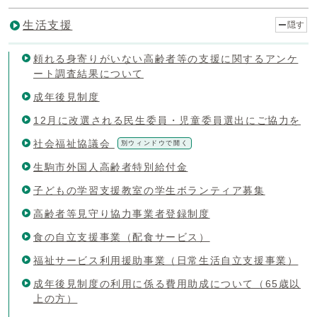
生活支援
隠す
頼れる身寄りがいない高齢者等の支援に関するアンケ
ート調査結果について
成年後見制度
12月に改選される民生委員・児童委員選出にご協力を
社会福祉協議会
別ウィンドウで開く
生駒市外国人高齢者特別給付金
子どもの学習支援教室の学生ボランティア募集
高齢者等見守り協力事業者登録制度
食の自立支援事業（配食サービス）
福祉サービス利用援助事業（日常生活自立支援事業）
成年後見制度の利用に係る費用助成について（65歳以
上の方）