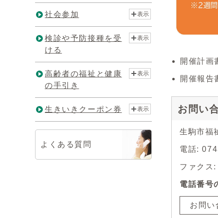
社会参加
表示
検診や予防接種を受
表示
ける
開催計画
高齢者の福祉と健康
表示
開催報告
の手引き
お問い
生きいきクーポン券
表示
生駒市福
よくある質問
電話: 0
ファクス: 0
電話番号
お問い