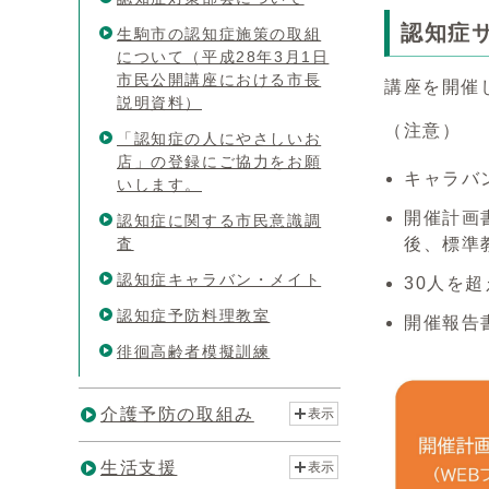
認知症
生駒市の認知症施策の取組
について（平成28年3月1日
市民公開講座における市長
講座を開催
説明資料）
（注意）
「認知症の人にやさしいお
店」の登録にご協力をお願
キャラバ
いします。
開催計画
認知症に関する市民意識調
査
後、標準
認知症キャラバン・メイト
30人を
認知症予防料理教室
開催報告
徘徊高齢者模擬訓練
介護予防の取組み
表示
生活支援
表示