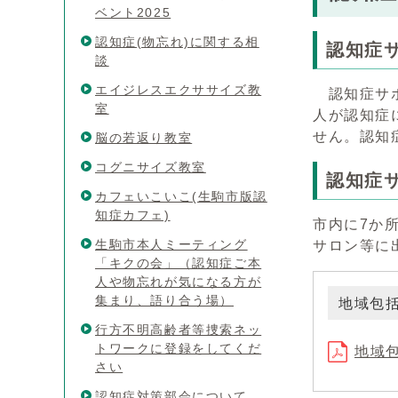
ベント2025
認知症(物忘れ)に関する相
認知症
談
エイジレスエクササイズ教
認知症サポ
室
人が認知症
せん。認知
脳の若返り教室
コグニサイズ教室
認知症
カフェいこいこ(生駒市版認
知症カフェ)
市内に7か
生駒市本人ミーティング
サロン等に
「キクの会」（認知症ご本
人や物忘れが気になる方が
集まり、語り合う場）
地域包
行方不明高齢者等捜索ネッ
トワークに登録をしてくだ
地域包
さい
認知症対策部会について