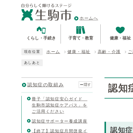
ホームへ
くらし・手続き
子育て・教育
健康・福祉
ホーム
健康・福祉
高齢・介護
ご
現在位置
あしあと
認知症の取組み
隠す
認知
冊子「認知症安心ガイド
生駒市認知症ケアパス」を
ご活用ください
認知症サポーター養成講座
認知
【終了】認知症月間啓発イ