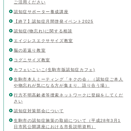
ご活用ください
認知症サポーター養成講座
【終了】認知症月間啓発イベント2025
認知症(物忘れ)に関する相談
エイジレスエクササイズ教室
脳の若返り教室
コグニサイズ教室
カフェいこいこ(生駒市版認知症カフェ)
生駒市本人ミーティング「キクの会」（認知症ご本人
や物忘れが気になる方が集まり、語り合う場）
行方不明高齢者等捜索ネットワークに登録をしてくだ
さい
認知症対策部会について
生駒市の認知症施策の取組について（平成28年3月1
日市民公開講座における市長説明資料）