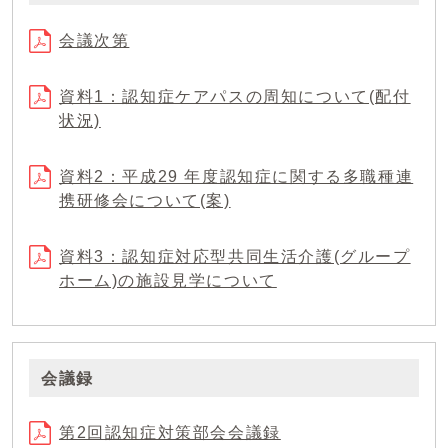
会議次第
資料1：認知症ケアパスの周知について(配付
状況)
資料2：平成29 年度認知症に関する多職種連
携研修会について(案)
資料3：認知症対応型共同生活介護(グループ
ホーム)の施設見学について
会議録
第2回認知症対策部会会議録