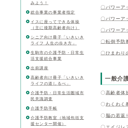
みよう！
〇パワーアッ
総合事業の事業者指定
〇パワーア
イスに座ってできる体操
（主に後期高齢者向け）
〇パワーア
シニア向け冊子「いきいき
〇転倒予防
ライフ 人生の歩き方」
生駒市の介護予防・日常生
〇ひまわり
活支援総合事業
出前講座
高齢者向け冊子「いきいき
一般介
ライフの道しるべ」
〇
高齢者体
介護予防・日常生活圏域市
民意識調査
〇
わくわく
介護予防手帳
〇
脳の若返
介護予防教室（地域包括支
援センター開催）
〇エイジレ