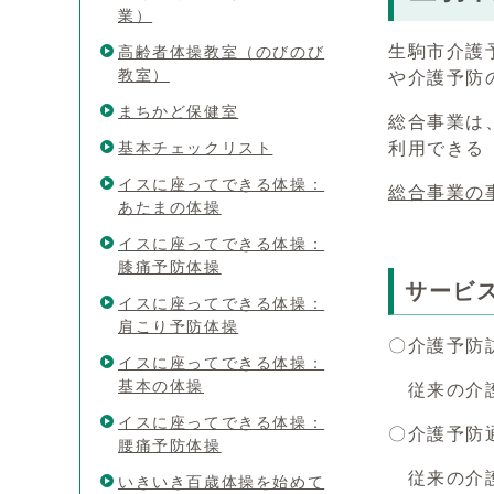
業）
生駒市介護
高齢者体操教室（のびのび
教室）
や介護予防
まちかど保健室
総合事業は
基本チェックリスト
利用できる
イスに座ってできる体操：
総合事業の
あたまの体操
イスに座ってできる体操：
膝痛予防体操
サービ
イスに座ってできる体操：
肩こり予防体操
〇介護予防
イスに座ってできる体操：
基本の体操
従来の介護
イスに座ってできる体操：
〇介護予防
腰痛予防体操
従来の介護
いきいき百歳体操を始めて