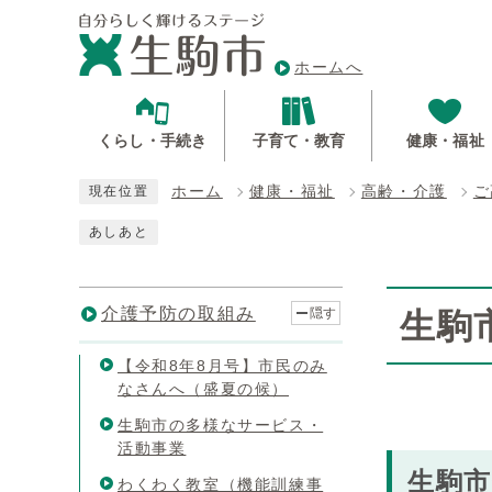
ホームへ
くらし・手続き
子育て・教育
健康・福祉
ホーム
健康・福祉
高齢・介護
ご
現在位置
あしあと
介護予防の取組み
隠す
生駒
【令和8年8月号】市民のみ
なさんへ（盛夏の候）
生駒市の多様なサービス・
活動事業
生駒
わくわく教室（機能訓練事