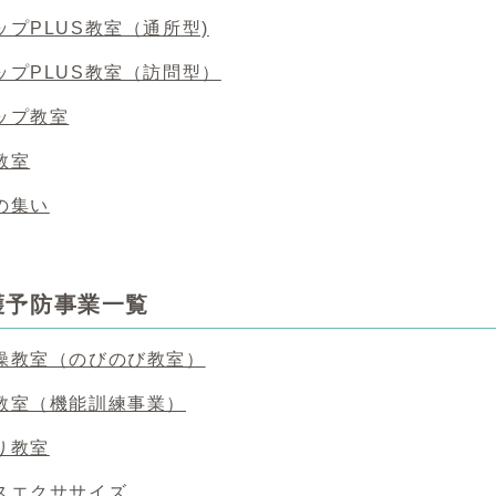
プPLUS教室（通所型)
ップPLUS教室（訪問型）
ップ教室
教室
の集い
護予防事業一覧
操教室（のびのび教室）
教室（機能訓練事業）
り教室
スエクササイズ