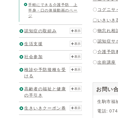
手軽にできる介護予防 上
〇
コグニサ
半身・口の体操動画のペー
ジ
〇いきいき
〇
物忘れ相
認知症の取組み
表示
〇
認知症サ
生活支援
表示
〇
介護予防
社会参加
表示
〇
出前講座
検診や予防接種を受
表示
ける
お問い
高齢者の福祉と健康
表示
の手引き
生駒市福
生きいきクーポン券
表示
電話: 0