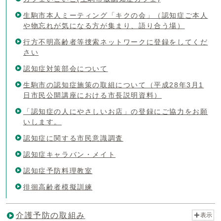
生駒市本人ミーティング「キクの会」（認知症ご本人
や物忘れが気になる方が集まり、語り合う場）
行方不明高齢者等捜索ネットワークに登録をしてくだ
さい
認知症対策部会について
生駒市の認知症施策の取組について（平成28年3月1
日市民公開講座における市長説明資料）
「認知症の人にやさしいお店」の登録にご協力をお願
いします。
認知症に関する市民意識調査
認知症キャラバン・メイト
認知症予防料理教室
徘徊高齢者模擬訓練
介護予防の取組み
表示