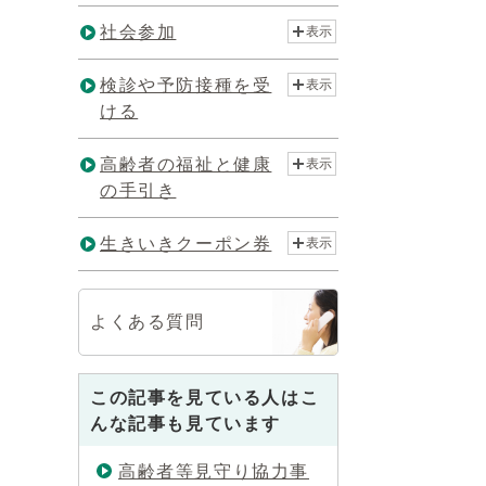
社会参加
表示
検診や予防接種を受
表示
ける
高齢者の福祉と健康
表示
の手引き
生きいきクーポン券
表示
よくある質問
この記事を見ている人はこ
んな記事も見ています
高齢者等見守り協力事