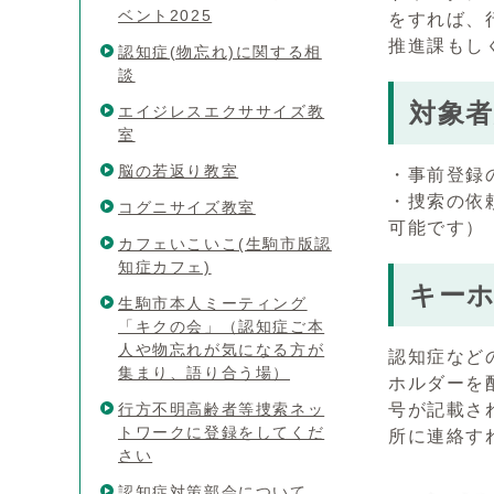
ベント2025
をすれば、
推進課もし
認知症(物忘れ)に関する相
談
対象
エイジレスエクササイズ教
室
脳の若返り教室
・事前登録
・捜索の依
コグニサイズ教室
可能です）
カフェいこいこ(生駒市版認
知症カフェ)
キー
生駒市本人ミーティング
「キクの会」（認知症ご本
人や物忘れが気になる方が
認知症など
集まり、語り合う場）
ホルダーを
行方不明高齢者等捜索ネッ
号が記載さ
トワークに登録をしてくだ
所に連絡す
さい
認知症対策部会について