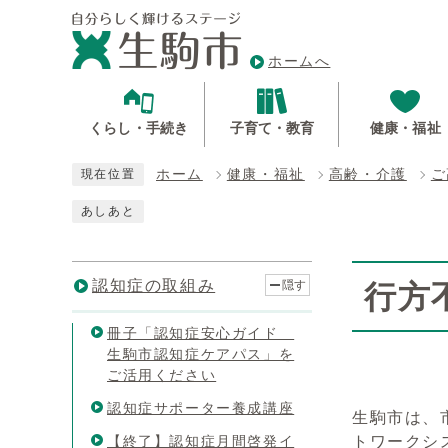
ホームへ
くらし・手続き
子育て・教育
健康・福祉
ホーム
健康・福祉
高齢・介護
ご
現在位置
あしあと
認知症の取組み
隠す
行方
冊子「認知症安心ガイド
生駒市認知症ケアパス」を
ご活用ください
認知症サポーター養成講座
生駒市は、
【終了】認知症月間啓発イ
トワークシ