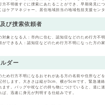
行方不明後すぐに捜索にあたることができ、早期発見に
くはケアマネジャー、居住地域担当の地域包括支援セン
者及び捜索依頼者
の対象となる人：市内に住む、認知症などのため行方不
頼ができる人：認知症などのため行方不明になった方の
ホルダー
のため行方不明になるおそれがある方の名前や住所など
配付します。大きさは縦が3cm、横が5cmです。緊急連
れます。バッグや杖などの持ち物につけていると、道に
れば、迅速に身元が判明する仕組みです。