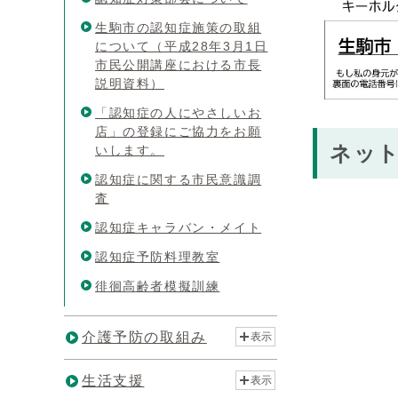
生駒市の認知症施策の取組
について（平成28年3月1日
市民公開講座における市長
説明資料）
「認知症の人にやさしいお
店」の登録にご協力をお願
ネッ
いします。
認知症に関する市民意識調
査
認知症キャラバン・メイト
認知症予防料理教室
徘徊高齢者模擬訓練
介護予防の取組み
表示
生活支援
表示