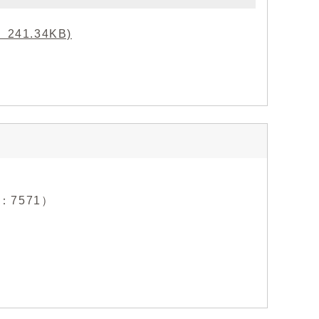
1.34KB)
：7571）