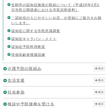
生駒市の認知症施策の取組について（平成28年3月1
日市民公開講座における市長説明資料）
「認知症の人にやさしいお店」の登録にご協力をお願
いします。
認知症に関する市民意識調査
認知症キャラバン・メイト
認知症予防料理教室
徘徊高齢者模擬訓練
介護予防の取組み
表示
生活支援
表示
社会参加
表示
検診や予防接種を受ける
表示