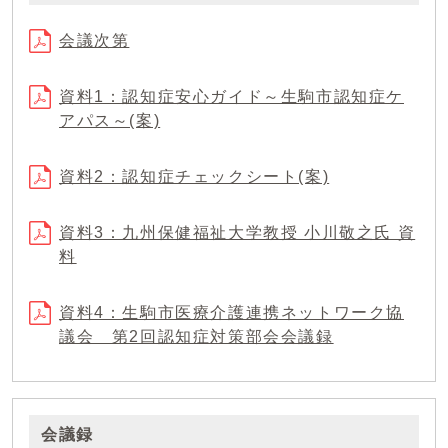
会議次第
資料1：認知症安心ガイド～生駒市認知症ケ
アパス～(案)
資料2：認知症チェックシート(案)
資料3：九州保健福祉大学教授 小川敬之氏 資
料
資料4：生駒市医療介護連携ネットワーク協
議会 第2回認知症対策部会会議録
会議録