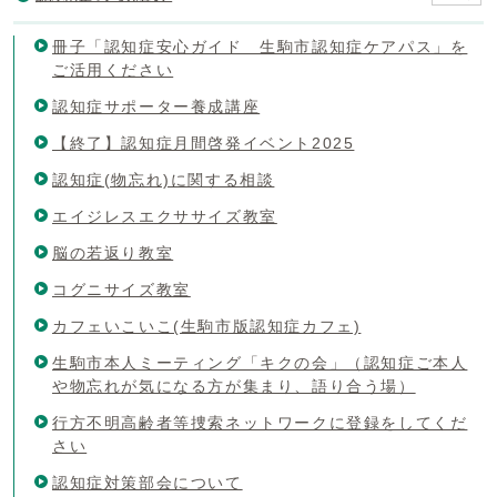
冊子「認知症安心ガイド 生駒市認知症ケアパス」を
ご活用ください
認知症サポーター養成講座
【終了】認知症月間啓発イベント2025
認知症(物忘れ)に関する相談
エイジレスエクササイズ教室
脳の若返り教室
コグニサイズ教室
カフェいこいこ(生駒市版認知症カフェ)
生駒市本人ミーティング「キクの会」（認知症ご本人
や物忘れが気になる方が集まり、語り合う場）
行方不明高齢者等捜索ネットワークに登録をしてくだ
さい
認知症対策部会について