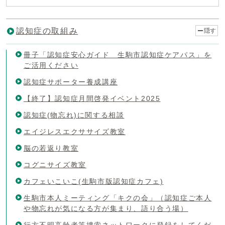
認知症の取組み
隠す
冊子「認知症安心ガイド 生駒市認知症ケアパス」を
ご活用ください
認知症サポーター養成講座
【終了】認知症月間啓発イベント2025
認知症(物忘れ)に関する相談
エイジレスエクササイズ教室
脳の若返り教室
コグニサイズ教室
カフェいこいこ(生駒市版認知症カフェ)
生駒市本人ミーティング「キクの会」（認知症ご本人
や物忘れが気になる方が集まり、語り合う場）
行方不明高齢者等捜索ネットワークに登録をしてくだ