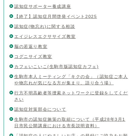
認知症サポーター養成講座
【終了】認知症月間啓発イベント2025
認知症(物忘れ)に関する相談
エイジレスエクササイズ教室
脳の若返り教室
コグニサイズ教室
カフェいこいこ(生駒市版認知症カフェ)
生駒市本人ミーティング「キクの会」（認知症ご本人
や物忘れが気になる方が集まり、語り合う場）
行方不明高齢者等捜索ネットワークに登録をしてくだ
さい
認知症対策部会について
生駒市の認知症施策の取組について（平成28年3月1
日市民公開講座における市長説明資料）
「認知症の人にやさしいお店」の登録にご協力をお願